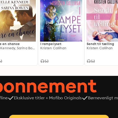
e en chance
I rampelyset
Sendt til tælling
Elle Kennedy, Sarina Bowen
Kristen Callihan
Kristen Callihan
abonnement
line
Eksklusive titler + Mofibo Originals
Børnevenligt mi