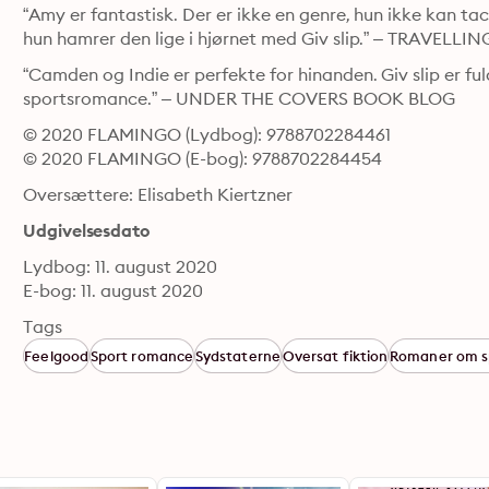
“Amy er fantastisk. Der er ikke en genre, hun ikke kan ta
hun hamrer den lige i hjørnet med Giv slip.” – TRAV
“Camden og Indie er perfekte for hinanden. Giv slip er fuld
sportsromance.” – UNDER THE COVERS BOOK BLOG
© 2020 FLAMINGO (Lydbog): 9788702284461
© 2020 FLAMINGO (E-bog): 9788702284454
Oversættere: Elisabeth Kiertzner
Udgivelsesdato
Lydbog: 11. august 2020
E-bog: 11. august 2020
Tags
Feelgood
Sport romance
Sydstaterne
Oversat fiktion
Romaner om s