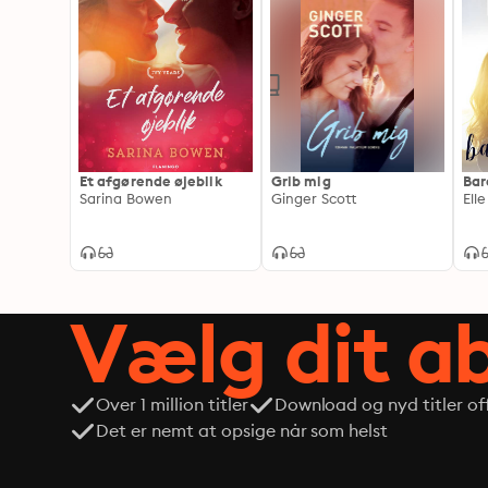
Et afgørende øjeblik
Grib mig
Bar
Sarina Bowen
Ginger Scott
Vælg dit 
Over 1 million titler
Download og nyd titler off
Det er nemt at opsige når som helst