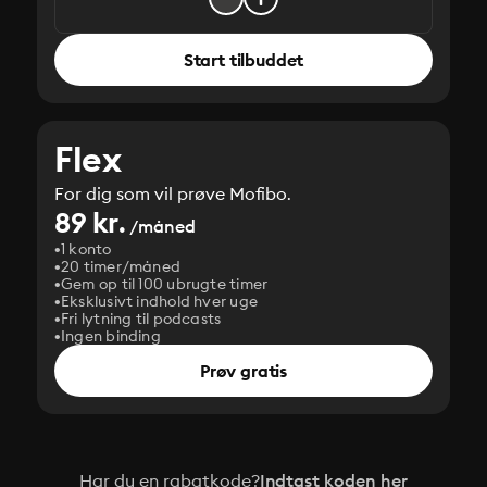
Start tilbuddet
Flex
For dig som vil prøve Mofibo.
89 kr.
/måned
1 konto
20 timer/måned
Gem op til 100 ubrugte timer
Eksklusivt indhold hver uge
Fri lytning til podcasts
Ingen binding
Prøv gratis
Har du en rabatkode?
Indtast koden her