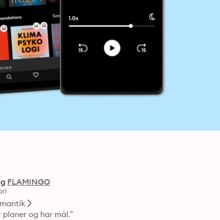
ag
FLAMINGO
ri
mantik
 planer og har mål.”