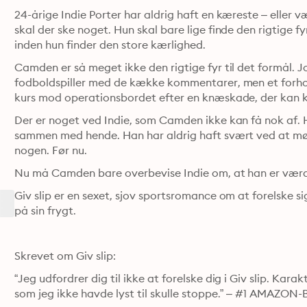
24-årige Indie Porter har aldrig haft en kæreste – eller 
skal der ske noget. Hun skal bare lige finde den rigtige 
inden hun finder den store kærlighed.
Camden er så meget ikke den rigtige fyr til det formål. Jo,
fodboldspiller med de kække kommentarer, men et forhold
kurs mod operationsbordet efter en knæskade, der kan k
Der er noget ved Indie, som Camden ikke kan få nok af. 
sammen med hende. Han har aldrig haft svært ved at møde
nogen. Før nu.
Nu må Camden bare overbevise Indie om, at han er værd a
Giv slip er en sexet, sjov sportsromance om at forelske sig 
på sin frygt.
Skrevet om Giv slip:
“Jeg udfordrer dig til ikke at forelske dig i Giv slip. Kar