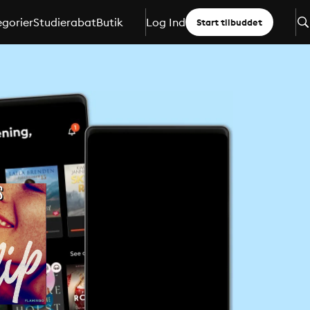
gorier
Studierabat
Butik
Log Ind
Start tilbuddet