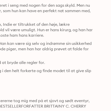
været i seng med nogen for den sags skyld. Men nu 
fyr, som hun kan have en perfekt nat sammen med, 
 Indie er tiltrukket af den høje, lækre 
 vil være umuligt. Hun er hans kirurg, og han har 
oste ham hans karriere.
Han kan være sig selv og indrømme sin usikkerhed 
 piger, men han har aldrig prøvet at falde for 
t bryde alle regler for.
i den helt forkerte og finde modet til at give slip 
aktererne tog mig med på et sjovt og sødt eventyr, 
som jeg ikke havde lyst til skulle stoppe.” – #1 AMAZON-BESTSELLERFORFATTER BRITTAINY C. CHERRY 