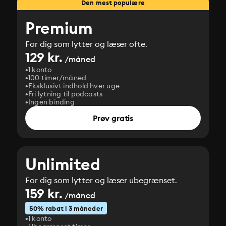
Den mest populære
Premium
For dig som lytter og læser ofte.
129 kr.
/måned
1 konto
100 timer/måned
Eksklusivt indhold hver uge
Fri lytning til podcasts
Ingen binding
Prøv gratis
Unlimited
For dig som lytter og læser ubegrænset.
159 kr.
/måned
50% rabat i 3 måneder
1 konto