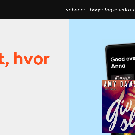
Lydbøger
E-bøger
Bogserier
Kate
t, hvor