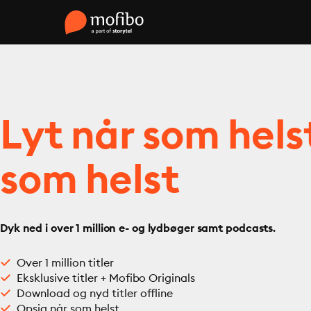
Lyt når som hels
som helst
Dyk ned i over 1 million e- og lydbøger samt podcasts.
Over 1 million titler
Eksklusive titler + Mofibo Originals
Download og nyd titler offline
Opsig når som helst