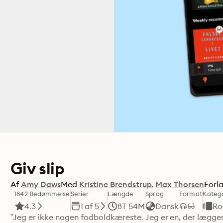
Giv slip
Af
Amy Daws
Med
Kristine Brendstrup
Max Thorsen
Forl
1842 Bedømmelse
Serier
Længde
Sprog
Format
Katego
4.3
1 af 5
8T 54M
Dansk
Ro
”Jeg er ikke nogen fodboldkæreste. Jeg er en, der lægger