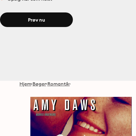
Prøv nu
Hjem
Bøger
Romantik