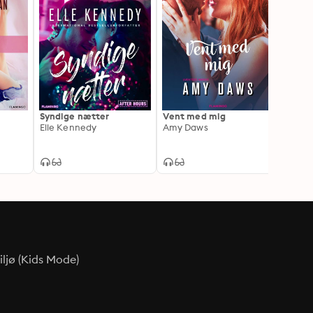
Syndige nætter
Vent med mig
Hvis d
Elle Kennedy
Amy Daws
Melan
ljø (Kids Mode)