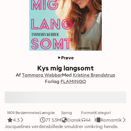
Prøve
Kys mig langsomt
Af
Tammara Webber
Med
Kristine Brendstrup
Forlag
FLAMINGO
1809 Bedømmelse
Længde
Sprog
Format
Kategori
4.3
7T 53M
Dansk
Romantik
Jacquelines verdensbillede smuldrer omkring hende. 