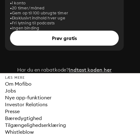
1 konto
20 timer/måned
Gem op til 100 ubrugte timer
Eksklusivt indhold hver uge
Fri lytning til podcasts
Ingen binding
Prøv gratis
Har du en rabatkode?
Indtast koden her
LÆS MERE
Om Mofibo
Jobs
Nye app-funktioner
Investor Relations
Presse
Bæredygtighed
Tilgængelighedserklæring
Whistleblow