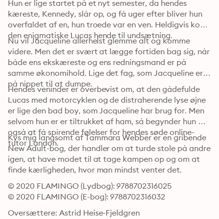
Hun er lige startet på et nyt semester, da hendes 
kæreste, Kennedy, slår op, og få uger efter bliver hun 
overfaldet af en, hun troede var en ven. Heldigvis kom 
den enigmatiske Lucas hende til undsætning. 
Nu vil Jacqueline allerhelst glemme alt og komme 
videre. Men det er svært at lægge fortiden bag sig, når 
både ens ekskæreste og ens redningsmand er på 
samme økonomihold. Lige det fag, som Jacqueline er 
på nippet til at dumpe.
Hendes veninder er overbevist om, at den gådefulde 
Lucas med motorcyklen og de distraherende lyse øjne 
er lige den bad boy, som Jacqueline har brug for. Men 
selvom hun er er tiltrukket af ham, så begynder hun 
også at få spirende følelser for hendes søde online-
Kys mig langsomt af Tammara Webber er en gribende 
tutor Landon. 
New Adult-bog, der handler om at turde stole på andre 
igen, at have modet til at tage kampen op og om at 
finde kærligheden, hvor man mindst venter det.
© 2020 FLAMINGO (Lydbog): 9788702316025
© 2020 FLAMINGO (E-bog): 9788702316032
Oversættere: Astrid Heise-Fjeldgren