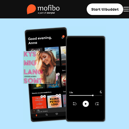
Start tilbuddet