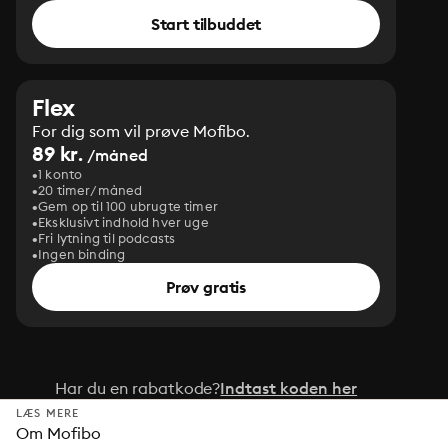
Start tilbuddet
Flex
For dig som vil prøve Mofibo.
89 kr.
/måned
1 konto
20 timer/måned
Gem op til 100 ubrugte timer
Eksklusivt indhold hver uge
Fri lytning til podcasts
Ingen binding
Prøv gratis
Har du en rabatkode?
Indtast koden her
LÆS MERE
Om Mofibo