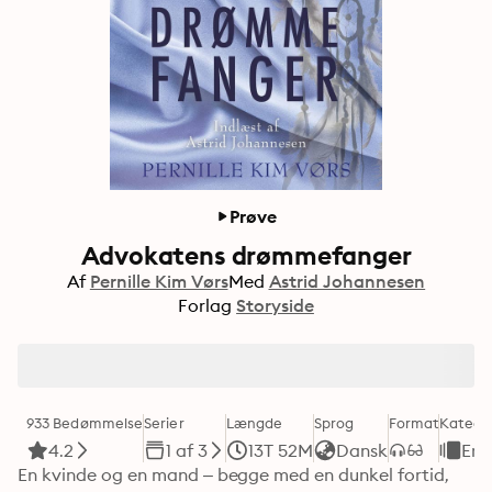
Prøve
Advokatens drømmefanger
Af
Pernille Kim Vørs
Med
Astrid Johannesen
Forlag
Storyside
933 Bedømmelse
Serier
Længde
Sprog
Format
Katego
4.2
1 af 3
13T 52M
Dansk
Ero
En kvinde og en mand – begge med en dunkel fortid, 