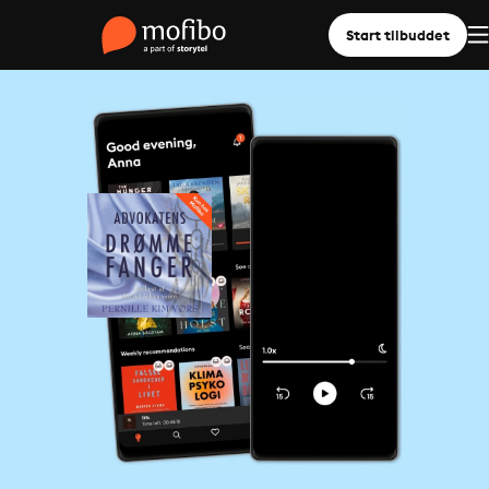
Start tilbuddet