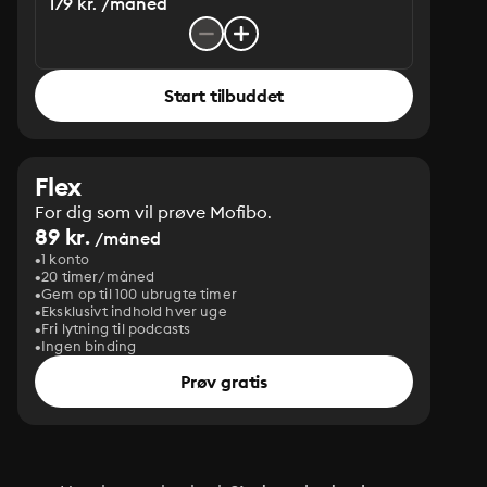
179 kr. /måned
Start tilbuddet
Flex
For dig som vil prøve Mofibo.
89 kr.
/måned
1 konto
20 timer/måned
Gem op til 100 ubrugte timer
Eksklusivt indhold hver uge
Fri lytning til podcasts
Ingen binding
Prøv gratis