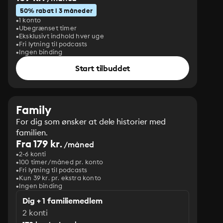
50% rabat i 3 måneder
1 konto
Ubegrænset timer
Eksklusivt indhold hver uge
Fri lytning til podcasts
Ingen binding
Start tilbuddet
Family
For dig som ønsker at dele historier med
familien.
Fra 179 kr.
/måned
2-6 konti
100 timer/måned pr. konto
Fri lytning til podcasts
Kun 39 kr. pr. ekstra konto
Ingen binding
Dig + 1 familiemedlem
2 konti