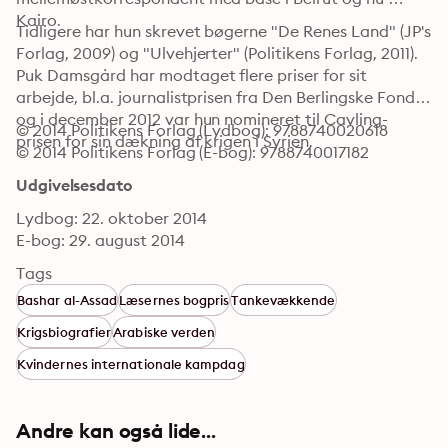
Kairo.
Tidligere har hun skrevet bøgerne "De Renes Land" (JP's 
Forlag, 2009) og "Ulvehjerter" (Politikens Forlag, 2011). 
Puk Damsgård har modtaget flere priser for sit 
arbejde, bl.a. journalistprisen fra Den Berlingske Fond 
og i december 2012 var hun nomineret til Cavling-
© 2014 Politikens Forlag (Lydbog): 9788740020618
prisen for sin dækning af krigen i Syrien.
© 2014 Politikens Forlag (E-bog): 9788740017182
Udgivelsesdato
Lydbog: 22. oktober 2014
E-bog: 29. august 2014
Tags
Bashar al-Assad
Læsernes bogpris
Tankevækkende
Krigsbiografier
Arabiske verden
Kvindernes internationale kampdag
Andre kan også lide...