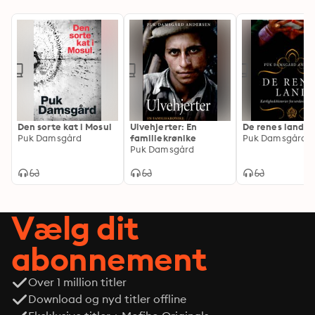
Den sorte kat i Mosul
Ulvehjerter: En
De renes land
Puk Damsgård
familiekrønike
Puk Damsgård
Puk Damsgård
Vælg dit
abonnement
Over 1 million titler
Download og nyd titler offline