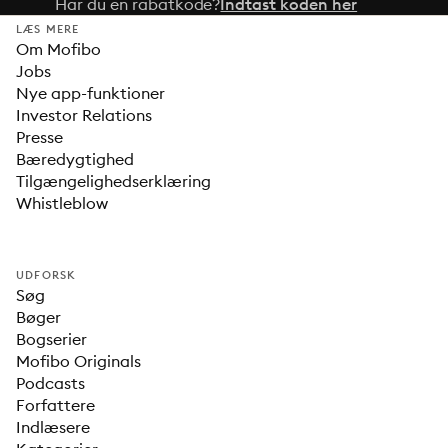
Har du en rabatkode?
Indtast koden her
LÆS MERE
Om Mofibo
Jobs
Nye app-funktioner
Investor Relations
Presse
Bæredygtighed
Tilgængelighedserklæring
Whistleblow
UDFORSK
Søg
Bøger
Bogserier
Mofibo Originals
Podcasts
Forfattere
Indlæsere