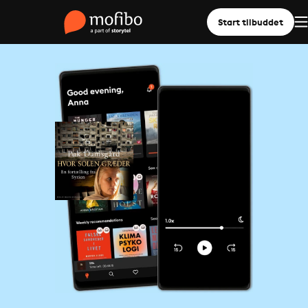
Start tilbuddet