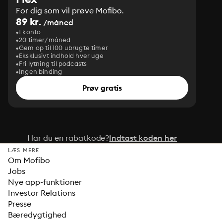
For dig som vil prøve Mofibo.
89 kr.
/måned
1 konto
20 timer/måned
Gem op til 100 ubrugte timer
Eksklusivt indhold hver uge
Fri lytning til podcasts
Ingen binding
Prøv gratis
Har du en rabatkode?
Indtast koden her
LÆS MERE
Om Mofibo
Jobs
Nye app-funktioner
Investor Relations
Presse
Bæredygtighed