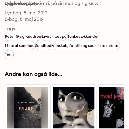
sygdom og psykiatri, på sin mor og sig selv.
Udgivelsesdato
Lydbog: 8. maj 2019
E-bog: 8. maj 2019
Tags
Peter Øvig Knudsen
Livet - tæt på
Tankevækkende
Mental sundhed
Sundhed
Venskab, familie og sociale relationer
Tabu
Andre kan også lide...