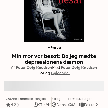
Prøve
Min mor var besat: Da jeg mødte
depressionens dæmon
Af
Peter Øvig Knudsen
Med
Peter Øvig Knudsen
Forlag
Gyldendal
2889 Bedømmelse
Længde
Sprog
Format
Kategori
4.2
9T 49M
Dansk
Fakta