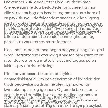
I november 2016 døde Peter Øvig Knudsens mor. 
Allerede samme dag besluttede forfatteren, at han 
ville skrive en bog om hende – og om at være barn af 
en psykisk syg. I de følgende måneder gik han i gang 
med sit dokumentariske arbejde som så mange gange 
Planen var nøgternt og sagligt at undersøge årsagerne 
før: Han opsøgte dem, der havde kendt hans mor, og 
til morens depressioner. Samtidig skulle bogen give et 
bad om aktindsigt i hendes psykiatriske journaler.
billede af de traumatiserende hemmeligheder bag 
parcelhuskvarterernes pæne facader.
Men under arbejdet med bogen begyndte noget at gå i 
skred i forfatteren: Peter Øvig Knudsen blev ramt af en 
svær depression og måtte til sidst indlægges på en 
lukket, psykiatrisk afdeling.
Min mor var besat fortæller et stykke 
danmarkshistorie: Om den generation af kvinder, der 
trods begavelse og drømme blev husmødre, før 
kvindekampen slog igennem. Og om de børn, der 
voksede op i et miljø, hvor de borgerlige normer var 
© 2019 Gyldendal (Lydbog): 9788702282788
vigtigere end børnenes trivsel. Samtidig er bogen en 
© 2019 Gyldendal (E-bog): 9788702281460
stærkt personlig beretning om at skifte syn på psykisk 