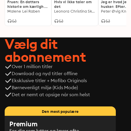
Fruen: En datters
Hvis vi ikke taler om
Jeg er hvad jeg
historie om kærlighed
det
husker: Efter
og frihed
Malene Lei Raben
Leonora Christina Skov
elektrochokket:
Peter Øvig Knu
Mellem mirakler
mareridt
Vælg dit
abonnement
Over 1 million titler
Download og nyd titler offline
Eksklusive titler + Mofibo Originals
Børnevenligt miljø (Kids Mode)
Det er nemt at opsige når som helst
Den mest populære
Premium
For dig som lytter og læser ofte.