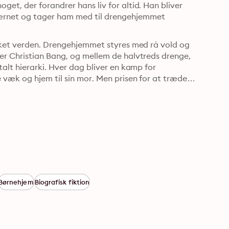
t, der forandrer hans liv for altid. Han bliver 
rnet og tager ham med til drengehjemmet 
kket verden. Drengehjemmet styres med rå vold og 
r Christian Bang, og mellem de halvtreds drenge, 
alt hierarki. Hver dag bliver en kamp for 
væk og hjem til sin mor. Men prisen for at træde 
Børnehjem
Biografisk fiktion