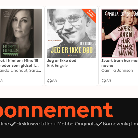
et i himlen: Mine 15
Jeg er ikke død
Svært barn har m
eder som gidsel i
Erik Engelv
navne
alia
Amanda Lindhout, Sara Corbett
Camilla Johnson
abonnement
line
Eksklusive titler + Mofibo Originals
Børnevenligt mi