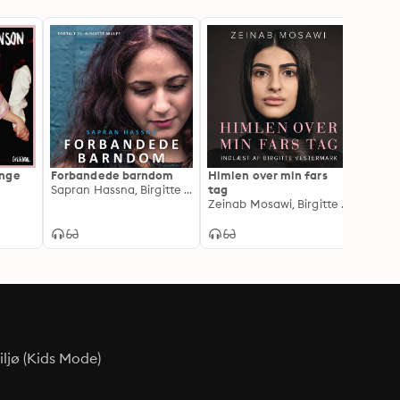
ange
Forbandede barndom
Himlen over min fars
Hekse
Sapran Hassna, Birgitte Wulff
tag
rejse 
Zeinab Mosawi, Birgitte Vestermark
ljø (Kids Mode)