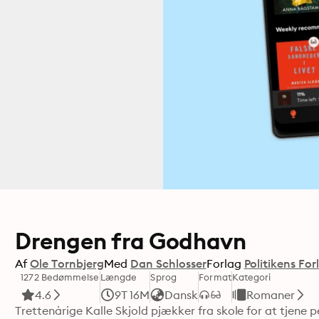
Drengen fra Godhavn
Af
Ole Tornbjerg
Med
Dan Schlosser
Forlag
Politikens For
1272 Bedømmelse
Længde
Sprog
Format
Kategori
4.6
9T 16M
Dansk
Romaner
Trettenårige Kalle Skjold pjækker fra skole for at tjene p