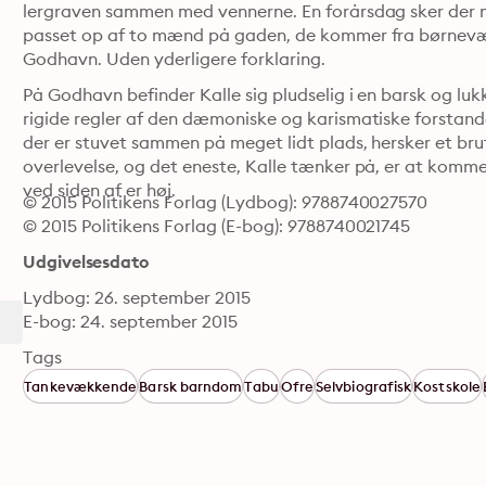
lergraven sammen med vennerne. En forårsdag sker der noge
passet op af to mænd på gaden, de kommer fra børnevæ
Godhavn. Uden yderligere forklaring.
På Godhavn befinder Kalle sig pludselig i en barsk og lu
rigide regler af den dæmoniske og karismatiske forstande
der er stuvet sammen på meget lidt plads, hersker et brut
overlevelse, og det eneste, Kalle tænker på, er at komme 
ved siden af er høj.
© 2015 Politikens Forlag (Lydbog): 9788740027570
© 2015 Politikens Forlag (E-bog): 9788740021745
Udgivelsesdato
Lydbog: 26. september 2015
E-bog: 24. september 2015
Tags
Tankevækkende
Barsk barndom
Tabu
Ofre
Selvbiografisk
Kostskole