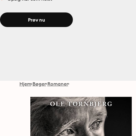
Prøv nu
Hjem
Bøger
Romaner