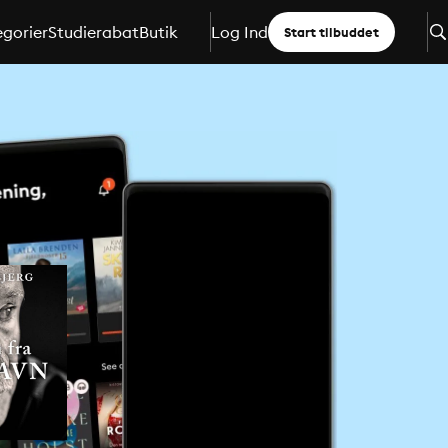
gorier
Studierabat
Butik
Log Ind
Start tilbuddet