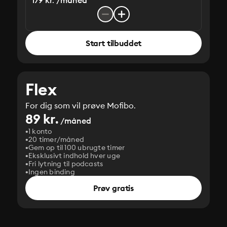
179 kr. /måned
Start tilbuddet
Flex
For dig som vil prøve Mofibo.
89 kr.
/måned
1 konto
20 timer/måned
Gem op til 100 ubrugte timer
Eksklusivt indhold hver uge
Fri lytning til podcasts
Ingen binding
Prøv gratis