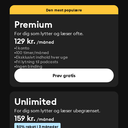
Den mest populære
Premium
For dig som lytter og læser ofte.
129 kr.
/måned
1 konto
100 timer/måned
Eksklusivt indhold hver uge
Fri lytning til podcasts
Ingen binding
Prøv gratis
Unlimited
For dig som lytter og læser ubegrænset.
159 kr.
/måned
50% rabat i 3 måneder