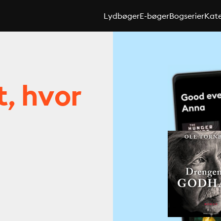
Lydbøger
E-bøger
Bogserier
Kate
t, hvor