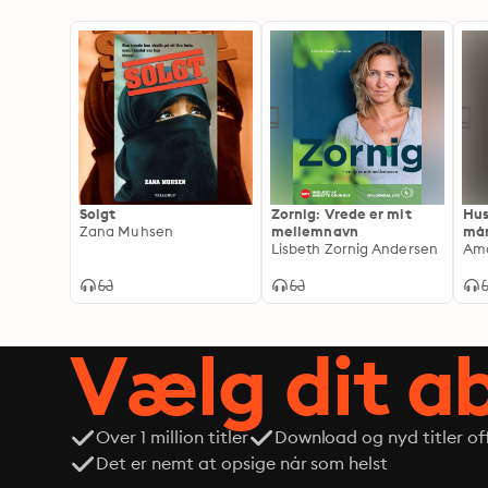
Solgt
Zornig: Vrede er mit
Hus
Zana Muhsen
mellemnavn
mån
Lisbeth Zornig Andersen
Som
Vælg dit 
Over 1 million titler
Download og nyd titler off
Det er nemt at opsige når som helst