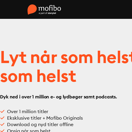
Lyt når som hels
som helst
Dyk ned i over 1 million e- og lydbøger samt podcasts.
Over 1 million titler
Eksklusive titler + Mofibo Originals
Download og nyd titler offline
Opsig når som helst