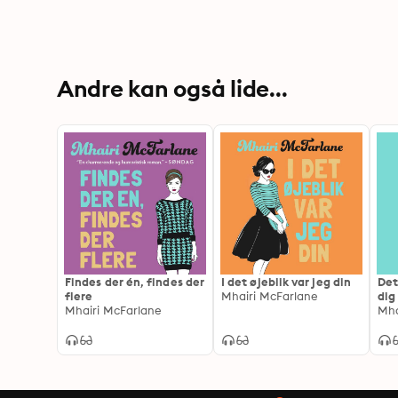
Andre kan også lide...
Findes der én, findes der
I det øjeblik var jeg din
Det
flere
Mhairi McFarlane
dig
Mhairi McFarlane
Mha