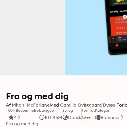
Fra og med dig
Af
Mhairi McFarlane
Med
Camilla Qvistgaard Dyssel
Forl
804 Bedømmelse
Længde
Sprog
Format
Kategori
4
10T 45M
Dansk
Romaner
Fra og med dig