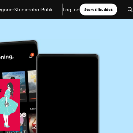
gorier
Studierabat
Butik
Log Ind
Start tilbuddet