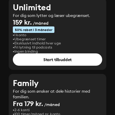
Unlimited
For dig som lytter og læser ubegrænset.
159 kr.
/måned
50% rabat i 3 måneder
1 konto
Ubegrænset timer
Eksklusivt indhold hver uge
Fri lytning til podcasts
Ingen binding
Start tilbuddet
Family
For dig som ønsker at dele historier med
familien.
Fra 179 kr.
/måned
2-6 konti
100 timer/måned pr. konto