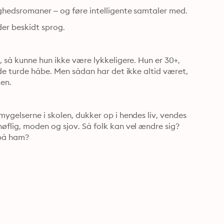
ighedsromaner – og føre intelligente samtaler med.
ider beskidt sprog.
 så kunne hun ikke være lykkeligere. Hun er 30+, 
vde turde håbe. Men sådan har det ikke altid været, 
len.
ygelserne i skolen, dukker op i hendes liv, vendes 
flig, moden og sjov. Så folk kan vel ændre sig? 
 på ham?