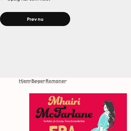
Prøv nu
Hjem
Bøger
Romaner