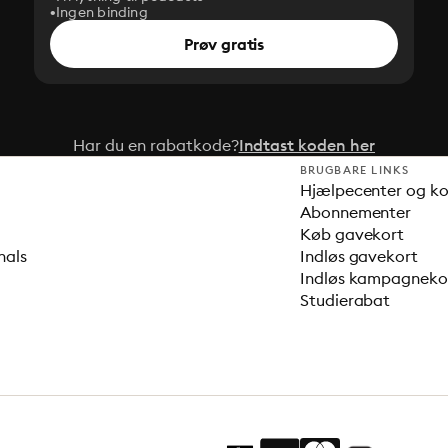
Ingen binding
Prøv gratis
Har du en rabatkode?
Indtast koden her
BRUGBARE LINKS
Hjælpecenter og k
Abonnementer
Køb gavekort
nals
Indløs gavekort
Indløs kampagnek
Studierabat