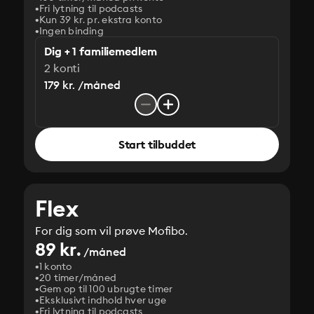
Fri lytning til podcasts
Kun 39 kr. pr. ekstra konto
Ingen binding
Dig + 1 familiemedlem
2 konti
179 kr. /måned
Start tilbuddet
Flex
For dig som vil prøve Mofibo.
89 kr.
/måned
1 konto
20 timer/måned
Gem op til 100 ubrugte timer
Eksklusivt indhold hver uge
Fri lytning til podcasts