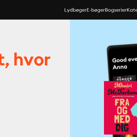
Lydbøger
E-bøger
Bogserier
Kate
t, hvor