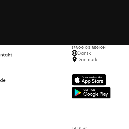
SPROG OG REGION
Dansk
ontakt
Danmark
ode
FØLG OS