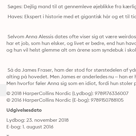
 Søges: Dejlig mand til at gennemleve øjeblikke fra kærl
 Haves: Ekspert i historie med et gigantisk hår og et til t
 Selvom Anna Alessis dates ofte viser sig at være weirdos,
har et job, som hun elsker, og livet er bedre, end hun ha
og hun vil helst glemme alt om årene som syndebuk i sko
 Så da James Fraser, ham der stod for størstedelen af ydm
alting på hovedet. Men James er anderledes nu – han er hø
Men hvorfor føler Anna sig som en idiot, fordi hun stoler
© 2018 HarperCollins Nordic (Lydbog): 9789176336007
© 2016 HarperCollins Nordic (E-bog): 9789150788105
Udgivelsesdato
Lydbog: 23. november 2018
E-bog: 1. august 2016