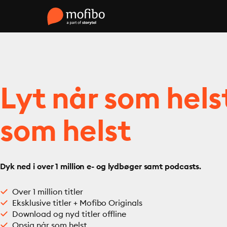
Lyt når som hels
som helst
Dyk ned i over 1 million e- og lydbøger samt podcasts.
Over 1 million titler
Eksklusive titler + Mofibo Originals
Download og nyd titler offline
Opsig når som helst