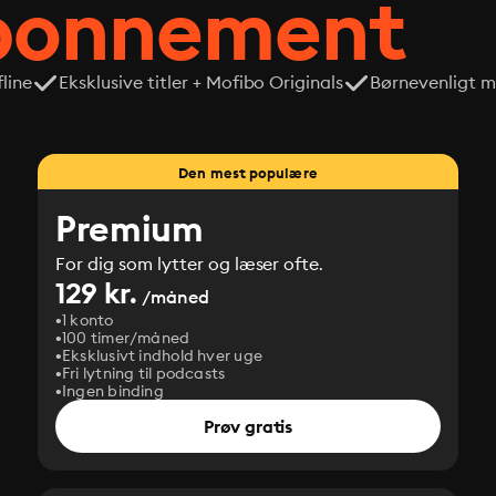
abonnement
line
Eksklusive titler + Mofibo Originals
Børnevenligt mi
Den mest populære
Premium
For dig som lytter og læser ofte.
129 kr.
/måned
1 konto
100 timer/måned
Eksklusivt indhold hver uge
Fri lytning til podcasts
Ingen binding
Prøv gratis