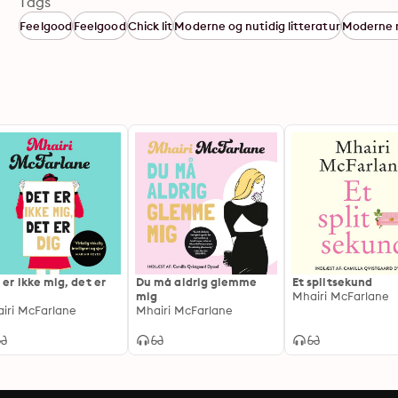
Tags
Feelgood
Feelgood
Chick lit
Moderne og nutidig litteratur
Moderne 
 er ikke mig, det er
Du må aldrig glemme
Et splitsekund
mig
Mhairi McFarlane
iri McFarlane
Mhairi McFarlane