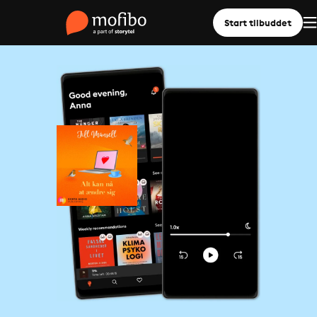
Start tilbuddet