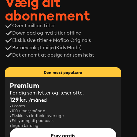
Vælg dit
abonnement
Over 1 million titler
Download og nyd titler offline
Eksklusive titler + Mofibo Originals
Børnevenligt miljø (Kids Mode)
Det er nemt at opsige når som helst
Den mest populære
Premium
For dig som lytter og læser ofte.
129 kr.
/måned
1 konto
100 timer/måned
Eksklusivt indhold hver uge
Fri lytning til podcasts
Ingen binding
Prøv gratis