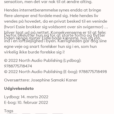
sensation, men det var nok til at ændre alting.
Hendes internetberømmelse synes endda at bringe 
flere ulemper end fordele med sig. Hele hendes liv 
vendes på hovedet, da en privat besked til en veninde 
(hvori Essie brok­ker sig voldsomt over sin svigermor) 
bliver lagt ud på nettet. Konsekvenserne er til at føle: 
Derfor beslutter hun sig for at starte forfra og flytter 
Inden længe mister Essie både kæreste, hus og job.
ind i en loftslejlighed i byen. Kærligheden går dog sine 
egne veje og snart forelsker hun sig i en, som hun 
virkelig ikke bur­de forelske sig i!
© 2022 North Audio Publishing (Lydbog): 
9788775718474
© 2022 North Audio Publishing (E-bog): 9788775718498
Oversættere: Josephine Samaki Kaner
Udgivelsesdato
Lydbog: 14. marts 2022
E-bog: 10. februar 2022
Tags