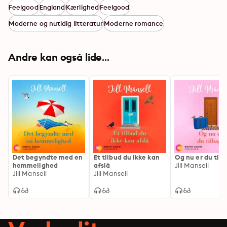
Feelgood
England
Kærlighed
Feelgood
Moderne og nutidig litteratur
Moderne romance
Andre kan også lide...
Det begyndte med en
Et tilbud du ikke kan
Og nu er du til
hemmelighed
afslå
Jill Mansell
Jill Mansell
Jill Mansell