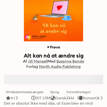
Prøve
Alt kan nå at ændre sig
Af
Jill Mansell
Med
Susanne Bonde
Forlag
North Audio Publishing
414 Bedømmelse
Længde
Sprog
Format
Kategori
4.1
10T 23M
Dansk
Romantik
Det er absolut ikke med vilje, at Essie blev en viral 