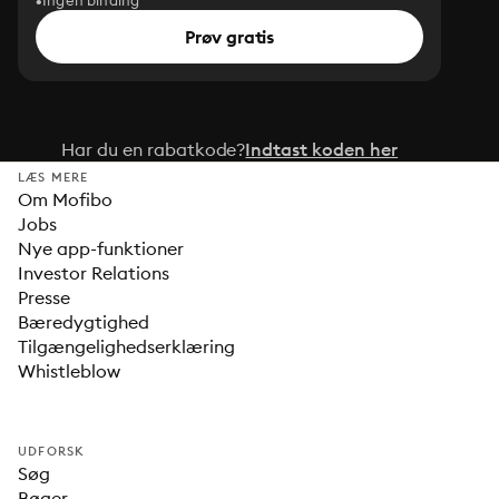
Ingen binding
Prøv gratis
Har du en rabatkode?
Indtast koden her
LÆS MERE
Om Mofibo
Jobs
Nye app-funktioner
Investor Relations
Presse
Bæredygtighed
Tilgængelighedserklæring
Whistleblow
UDFORSK
Søg
Bøger