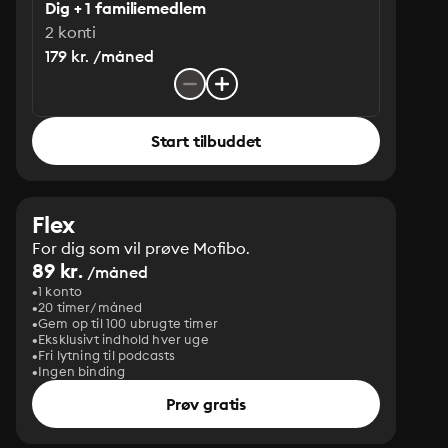
Dig + 1 familiemedlem
2 konti
179 kr. /måned
Start tilbuddet
Flex
For dig som vil prøve Mofibo.
89 kr.
/måned
1 konto
20 timer/måned
Gem op til 100 ubrugte timer
Eksklusivt indhold hver uge
Fri lytning til podcasts
Ingen binding
Prøv gratis