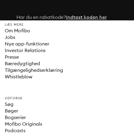
Har du en rabatkode?
Indtast koden her
LÆS MERE
Om Mofibo
Jobs
Nye app-funktioner
Investor Relations
Presse
Bæredygtighed
Tilgængelighedserklæring
Whistleblow
UDFORSK
Søg
Bøger
Bogserier
Mofibo Originals
Podcasts