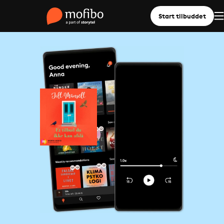
Start tilbuddet