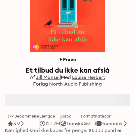
Prøve
Et tilbud du ikke kan afslå
Af
Jill Mansell
Med
Louise Herbert
Forlag
North Audio Publishing
379 Bedømmelse
Længde
Sprog
Format
Kategori
3.9
12T 7M
Dansk
Romantik
Kærlighed kan ikke købes for penge. 10.000 pund er 