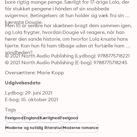
bare rigtig mange penge. Særligt for 17-årige Lola, der 
får stukket pengene i hånden af sin snobbede 
svigermor. Betingelsen: at hun holder sig væk fra sin 
kæreste Dougie. 
Men 10 år senere har skæbnen bragt dem sammen igen, 
og Lola frygter, hvordan Dougie vil reagere, når han 
hører den sande historie, om hvorfor Lola knuste hans 
hjerte. Kan hun få ham tilbage uden at fortælle ham 
sandheden?
© 2021 North Audio Publishing (Lydbog): 9788775718221
© 2021 North Audio Publishing (E-bog): 9788775718245
Oversættere: Marie Kopp
Udgivelsesdato
Lydbog: 29. juni 2021
E-bog: 10. oktober 2021
Tags
Feelgood
England
Kærlighed
Feelgood
Moderne og nutidig litteratur
Moderne romance