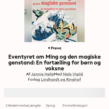
Prøve
Eventyret om Ming og den magiske
genstand: En fortælling for børn og
voksne
Af
Jannie Helle
Med
Niels Vigild
Forlag
Lindhardt og Ringhof
2 Bedømmelse
Længde
Sprog
Format
Kategori