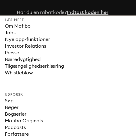
Har du en rabatkode?
Indtast koden her
LÆS MERE
Om Mofibo
Jobs
Nye app-funktioner
Investor Relations
Presse
Bæredygtighed
Tilgængelighedserklæring
Whistleblow
UDFORSK
Søg
Bøger
Bogserier
Mofibo Originals
Podcasts
Forfattere