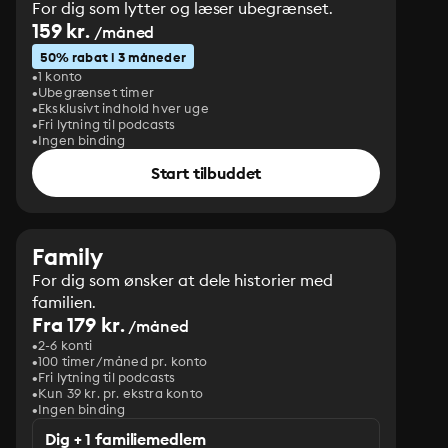
For dig som lytter og læser ubegrænset.
159 kr.
/måned
50% rabat i 3 måneder
1 konto
Ubegrænset timer
Eksklusivt indhold hver uge
Fri lytning til podcasts
Ingen binding
Start tilbuddet
Family
For dig som ønsker at dele historier med
familien.
Fra 179 kr.
/måned
2-6 konti
100 timer/måned pr. konto
Fri lytning til podcasts
Kun 39 kr. pr. ekstra konto
Ingen binding
Dig + 1 familiemedlem