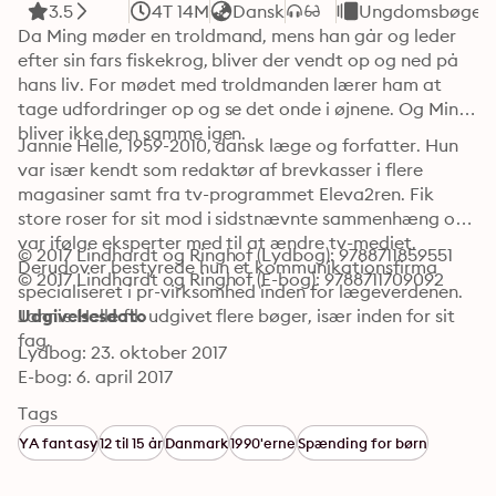
3.5
4T 14M
Dansk
Ungdomsbøger
Da Ming møder en troldmand, mens han går og leder 
efter sin fars fiskekrog, bliver der vendt op og ned på 
hans liv. For mødet med troldmanden lærer ham at 
tage udfordringer op og se det onde i øjnene. Og Ming 
bliver ikke den samme igen.
Jannie Helle, 1959-2010, dansk læge og forfatter. Hun 
var især kendt som redaktør af brevkasser i flere 
magasiner samt fra tv-programmet Eleva2ren. Fik 
store roser for sit mod i sidstnævnte sammenhæng og 
var ifølge eksperter med til at ændre tv-mediet. 
© 2017 Lindhardt og Ringhof (Lydbog): 9788711859551
Derudover bestyrede hun et kommunikationsfirma 
© 2017 Lindhardt og Ringhof (E-bog): 9788711709092
specialiseret i pr-virksomhed inden for lægeverdenen. 
Jannie Helle fik udgivet flere bøger, især inden for sit 
Udgivelsesdato
fag.
Lydbog: 23. oktober 2017
E-bog: 6. april 2017
Tags
YA fantasy
12 til 15 år
Danmark
1990'erne
Spænding for børn