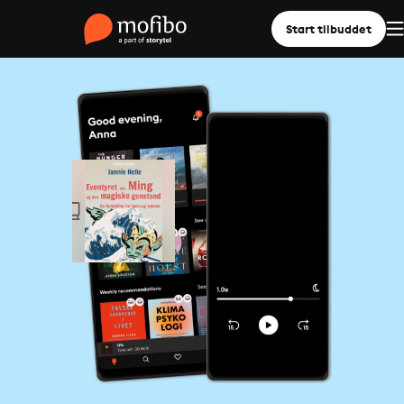
Start tilbuddet