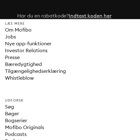
Har du en rabatkode?
Indtast koden her
LÆS MERE
Om Mofibo
Jobs
Nye app-funktioner
Investor Relations
Presse
Bæredygtighed
Tilgængelighedserklæring
Whistleblow
UDFORSK
Søg
Bøger
Bogserier
Mofibo Originals
Podcasts