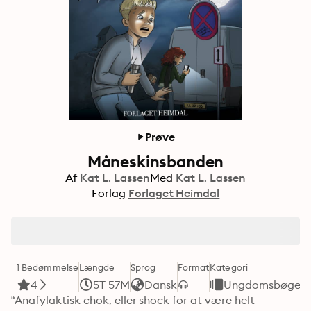
Prøve
Måneskinsbanden
Af
Kat L. Lassen
Med
Kat L. Lassen
Forlag
Forlaget Heimdal
1 Bedømmelse
Længde
Sprog
Format
Kategori
4
5T 57M
Dansk
Ungdomsbøger
“Anafylaktisk chok, eller shock for at være helt 