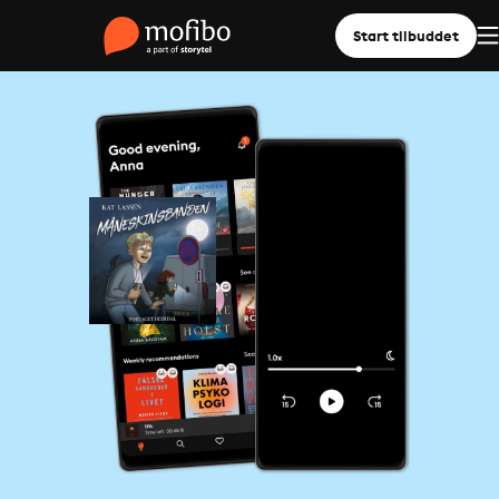
Start tilbuddet