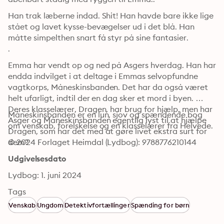
Han trak læberne indad. Shit! Han havde bare ikke lige 
stået og lavet kysse-bevægelser ud i det blå. Han 
måtte simpelthen snart få styr på sine fantasier.

.
Emma har vendt op og ned på Asgers hverdag. Han har 
endda indvilget i at deltage i Emmas selvopfundne 
vagtkorps, Måneskinsbanden. Det har da også været 
helt ufarligt, indtil der en dag sker et mord i byen. 
Deres klasselærer, Dragen, har brug for hjælp, men har 
Måneskinsbanden er en lun, sjov og spændende bog 
Asger og Måneskinsbanden egentlig lyst til at hjælpe 
om venskab, forelskelse og en klasselærer fra Helvede.
Dragen, som har det med at gøre livet ekstra surt for 
dem?
© 2024 Forlaget Heimdal (Lydbog): 9788776210144
Udgivelsesdato
Lydbog: 1. juni 2024
Tags
Venskab
Ungdom
Detektivfortællinger
Spænding for børn