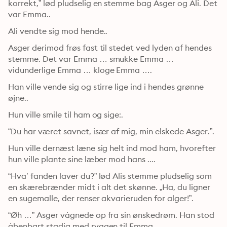
korrekt,” lød pludselig en stemme bag Asger og Ali. Det 
var Emma..
Ali vendte sig mod hende..
Asger derimod frøs fast til stedet ved lyden af hendes 
stemme. Det var Emma … smukke Emma … 
vidunderlige Emma … kloge Emma ….
Han ville vende sig og stirre lige ind i hendes grønne 
øjne..
Hun ville smile til ham og sige:.
“Du har været savnet, især af mig, min elskede Asger.”.
Hun ville dernæst læne sig helt ind mod ham, hvorefter 
hun ville plante sine læber mod hans ....
“Hva’ fanden laver du?” lød Alis stemme pludselig som 
en skærebrænder midt i alt det skønne. „Ha, du ligner 
en sugemalle, der renser akvarieruden for alger!”.
“Øh …” Asger vågnede op fra sin ønskedrøm. Han stod 
åbenbart stadig med ryggen til Emma..