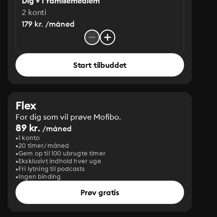
Dig + 1 familiemedlem
2 konti
179 kr. /måned
Start tilbuddet
Flex
For dig som vil prøve Mofibo.
89 kr.
/måned
1 konto
20 timer/måned
Gem op til 100 ubrugte timer
Eksklusivt indhold hver uge
Fri lytning til podcasts
Ingen binding
Prøv gratis