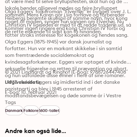
at være med til selve bryllupsfesten, skal hun og de 
lokale bønder alligevel mødes og fejre brylluppet 
Olga Eggers’ folkeroman "Elverhøj" er bygget over J. L. 
sammen. Mens Karen går i sin forhave og forbereder 
Heibergs berømte skuespil af samme navn, hvor kong 
noget af maden, synger hun sangen om Elverhøj. Nu 
Christian IV ligeledes er med til at redde trådene ud, så 
kommer ingen ringere end kong Christian IV forbi og 
de rette elskende til sidst kan få hinanden.
fatter straks interesse for kogekonen og hendes sang.
Olga Eggers (1875-1945) var dansk journalist og 
forfatter. Hun var en markant skikkelse i sin samtid 
som fremtrædende socialdemokrat og 
kvindesagsforkæmper. Eggers var optaget af kvinders 
seksuelle frigørelse og retten til prævention og abort, 
© 2021 Lindhardt og Ringhof (E-bog): 9788726447408
og hun udfoldede disse emner i flere af sine romaner.

I 1933 meldte Eggers sig imidlertid ind i det danske 
Udgivelsesdato
nazistparti og blev i 1945 arresteret af 
E-bog: 10. februar 2021
modstandsbevægelsen og døde samme år i Vestre 
Fængsel. Olga Eggers står tilbage som en kompleks og 
Tags
sammensat skikkelse i dansk kultur- og 
Danmark
Folklore
1600-tallet
litteraturhistorie.
Andre kan også lide...