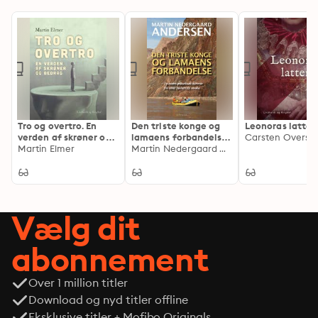
Tro og overtro. En
Den triste konge og
Leonoras latter
verden af skrøner og
lamaens forbandelse
Carsten Oversk
bedrag
Martin Elmer
– og andre
Martin Nedergaard Andersen
spændende historier
fra vores fantastiske
verden
Vælg dit
abonnement
Over 1 million titler
Download og nyd titler offline
Eksklusive titler + Mofibo Originals