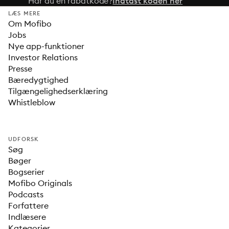
Har du en rabatkode?
Indtast koden her
LÆS MERE
Om Mofibo
Jobs
Nye app-funktioner
Investor Relations
Presse
Bæredygtighed
Tilgængelighedserklæring
Whistleblow
UDFORSK
Søg
Bøger
Bogserier
Mofibo Originals
Podcasts
Forfattere
Indlæsere
Kategorier