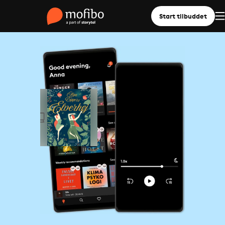
Start tilbuddet