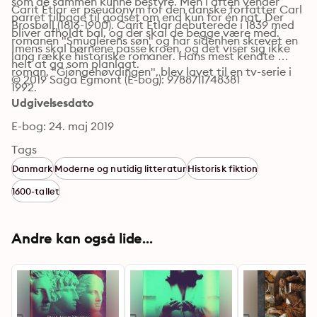
som de sammen kunne bestyre. Men i aften vender 
Carit Etlar er pseudonym for den danske forfatter Carl 
parret tilbage til godset om end kun for én nat. Der 
Brosbøll (1816-1900). Carit Etlar debuterede i 1839 med 
bliver afholdt bal, og der skal de begge være med. 
romanen "Smuglerens søn" og har sidenhen skrevet en 
Imens skal børnene passe kroen, og det viser sig ikke 
lang række historiske romaner. Hans mest kendte 
helt at gå som planlagt.
roman, "Gjøngehøvdingen", blev lavet til en tv-serie i 
© 2019 Saga Egmont (E-bog): 9788711748381
1992.
Udgivelsesdato
E-bog: 24. maj 2019
Tags
Danmark
Moderne og nutidig litteratur
Historisk fiktion
1600-tallet
Andre kan også lide...