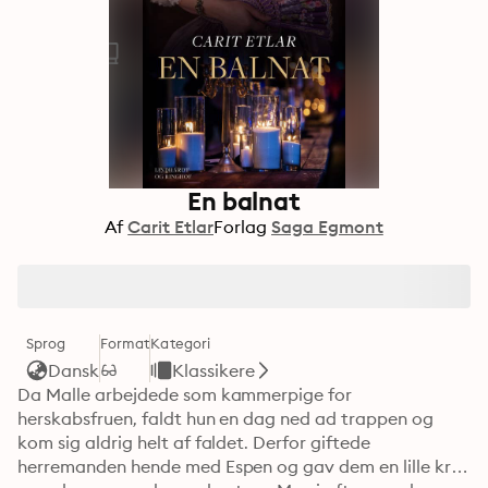
En balnat
Af
Carit Etlar
Forlag
Saga Egmont
Sprog
Format
Kategori
Dansk
Klassikere
Da Malle arbejdede som kammerpige for 
herskabsfruen, faldt hun en dag ned ad trappen og 
kom sig aldrig helt af faldet. Derfor giftede 
herremanden hende med Espen og gav dem en lille kro, 