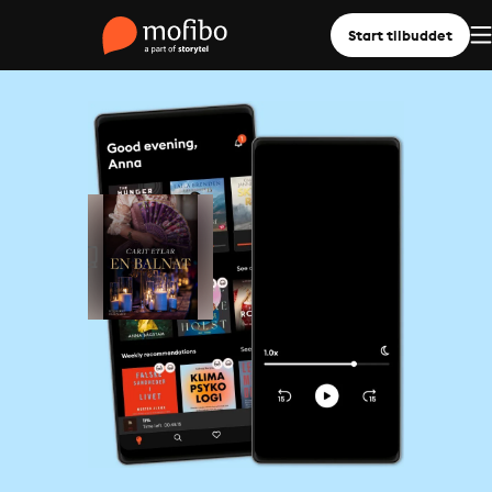
Start tilbuddet