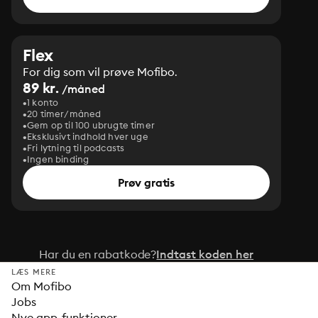
Flex
For dig som vil prøve Mofibo.
89 kr.
/måned
1 konto
20 timer/måned
Gem op til 100 ubrugte timer
Eksklusivt indhold hver uge
Fri lytning til podcasts
Ingen binding
Prøv gratis
Har du en rabatkode?
Indtast koden her
LÆS MERE
Om Mofibo
Jobs
Nye app-funktioner