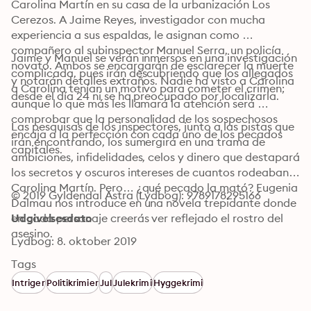
Carolina Martín en su casa de la urbanización Los 
Cerezos. A Jaime Reyes, investigador con mucha 
experiencia a sus espaldas, le asignan como 
compañero al subinspector Manuel Serra, un policía 
Jaime y Manuel se verán inmersos en una investigación 
novato. Ambos se encargarán de esclarecer la muerte 
complicada, pues irán descubriendo que los allegados 
y notarán detalles extraños. Nadie ha visto a Carolina 
a Carolina tenían un motivo para cometer el crimen; 
desde el día 24 ni se ha preocupado por localizarla. 
aunque lo que más les llamará la atención será 
comprobar que la personalidad de los sospechosos 
Las pesquisas de los inspectores, junto a las pistas que 
encaja a la perfección con cada uno de los pecados 
irán encontrando, los sumergirá en una trama de 
capitales. 
ambiciones, infidelidades, celos y dinero que destapará 
los secretos y oscuros intereses de cuantos rodeaban a 
Carolina Martín. Pero… ¿qué pecado la mató? Eugenia 
© 2019 Gyldendal Astra (Lydbog): 9789178295166
Dalmau nos introduce en una novela trepidante donde 
en cada personaje creerás ver reflejado el rostro del 
Udgivelsesdato
asesino.
Lydbog: 8. oktober 2019
Tags
Intriger
Politikrimier
Jul
Julekrimi
Hyggekrimi