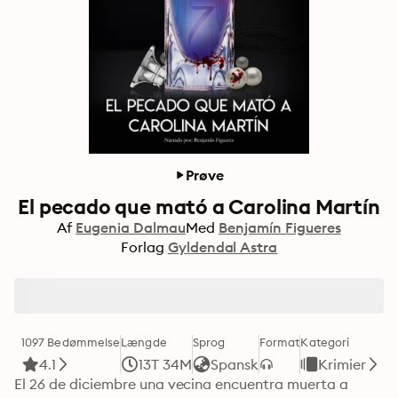
Prøve
El pecado que mató a Carolina Martín
Af
Eugenia Dalmau
Med
Benjamín Figueres
Forlag
Gyldendal Astra
1097 Bedømmelse
Længde
Sprog
Format
Kategori
4.1
13T 34M
Spansk
Krimier
El 26 de diciembre una vecina encuentra muerta a 