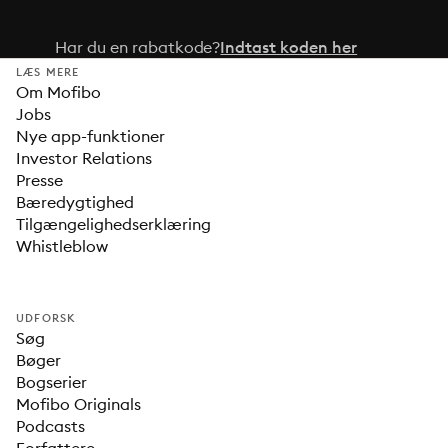
Har du en rabatkode?
Indtast koden her
LÆS MERE
Om Mofibo
Jobs
Nye app-funktioner
Investor Relations
Presse
Bæredygtighed
Tilgængelighedserklæring
Whistleblow
UDFORSK
Søg
Bøger
Bogserier
Mofibo Originals
Podcasts