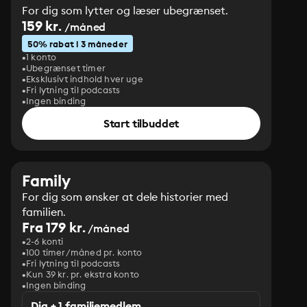
For dig som lytter og læser ubegrænset.
159 kr.
/måned
50% rabat i 3 måneder
1 konto
Ubegrænset timer
Eksklusivt indhold hver uge
Fri lytning til podcasts
Ingen binding
Start tilbuddet
Family
For dig som ønsker at dele historier med
familien.
Fra 179 kr.
/måned
2-6 konti
100 timer/måned pr. konto
Fri lytning til podcasts
Kun 39 kr. pr. ekstra konto
Ingen binding
Dig + 1 familiemedlem