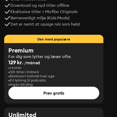
Download og nyd titler offline
Eksklusive titler + Mofibo Originals
Børnevenligt miljø (Kids Mode)
Det er nemt at opsige når som helst
Den mest populære
Premium
For dig som lytter og læser ofte.
129 kr.
/måned
1 konto
100 timer/måned
Eksklusivt indhold hver uge
Fri lytning til podcasts
Ingen binding
Prøv gratis
Unlimited