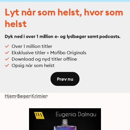
Lyt når som helst, hvor som
helst
Dyk ned i over 1 million e- og lydbøger samt podcasts.
Over 1 million titler
Eksklusive titler + Mofibo Originals
Download og nyd titler offline
Opsig når som helst
Prøv nu
Hjem
Bøger
Krimier