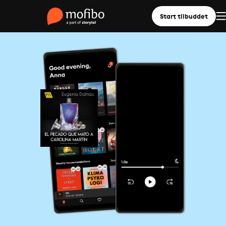
Start tilbuddet