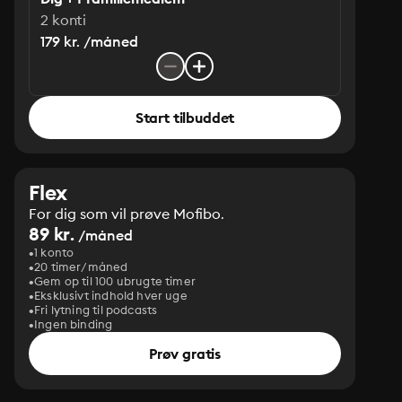
2 konti
179 kr. /måned
Start tilbuddet
Flex
For dig som vil prøve Mofibo.
89 kr.
/måned
1 konto
20 timer/måned
Gem op til 100 ubrugte timer
Eksklusivt indhold hver uge
Fri lytning til podcasts
Ingen binding
Prøv gratis