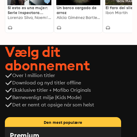
Si esto es una mujer:
Un barco cargado de
El faro del silen
Serie Inspectora
arroz
Ibon Martín
Manuela Mauri 1
Lorenzo Silva, Noemí Trujillo
Alicia Giménez Bartlett
Vælg dit
abonnement
Over 1 million titler
Download og nyd titler offline
Eksklusive titler + Mofibo Originals
Børnevenligt miljø (Kids Mode)
Det er nemt at opsige når som helst
Den mest populære
Premium