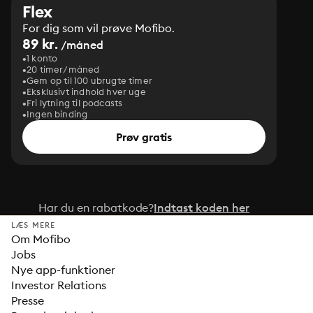
Flex
For dig som vil prøve Mofibo.
89 kr.
/måned
1 konto
20 timer/måned
Gem op til 100 ubrugte timer
Eksklusivt indhold hver uge
Fri lytning til podcasts
Ingen binding
Prøv gratis
Har du en rabatkode?
Indtast koden her
LÆS MERE
Om Mofibo
Jobs
Nye app-funktioner
Investor Relations
Presse