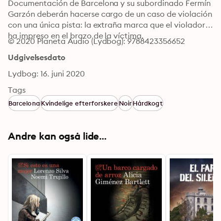
Documentación de Barcelona y su subordinado Fermín 
Garzón deberán hacerse cargo de un caso de violación 
con una única pista: la extraña marca que el violador 
ha impreso en el brazo de la víctima.
© 2020 Planeta Audio (Lydbog): 9788423356652
Udgivelsesdato
Lydbog: 16. juni 2020
Tags
Barcelona
Kvindelige efterforskere
Noir
Hårdkogt
Andre kan også lide...