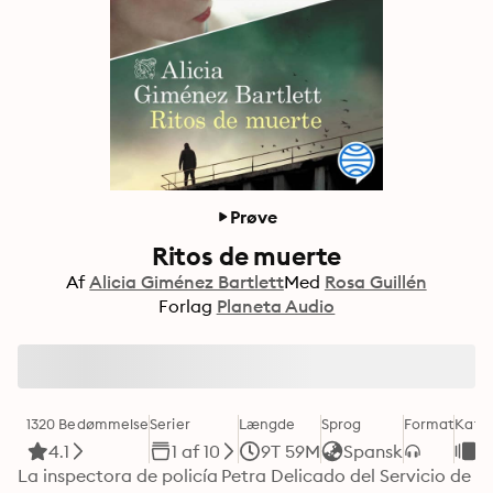
Prøve
Ritos de muerte
Af
Alicia Giménez Bartlett
Med
Rosa Guillén
Forlag
Planeta Audio
1320 Bedømmelse
Serier
Længde
Sprog
Format
Kateg
4.1
1 af 10
9T 59M
Spansk
K
La inspectora de policía Petra Delicado del Servicio de 