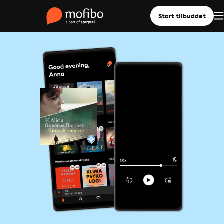
Start tilbuddet