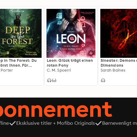
p In The Forest: Du
Leon: Glück trägt einen
Sineater: Demons
örst ihnen. Für
roten Pony
Dimensions
er.
 Porter
C. M. Spoerri
Sarah Baines
abonnement
line
Eksklusive titler + Mofibo Originals
Børnevenligt mi