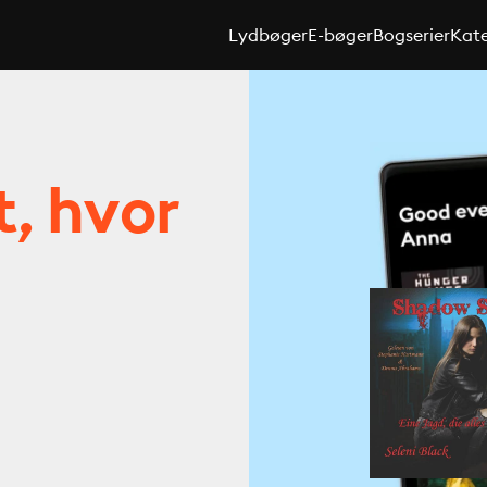
Lydbøger
E-bøger
Bogserier
Kate
t, hvor