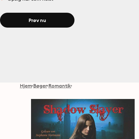
Prøv nu
Hjem
Bøger
Romantik