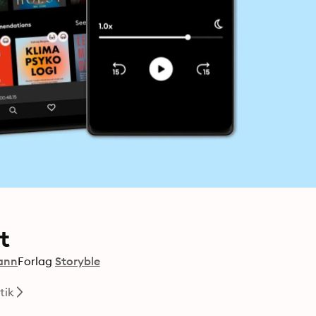
t
ann
Forlag
Storyble
tik