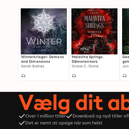
Winterkrieger: Demons
Malavita Springs:
Dee
and Dimensions
Dämonenherz
geh
Sarah Baines
Grace C. Stone
imm
Jun
Vælg dit 
Over 1 million titler
Download og nyd titler off
Det er nemt at opsige når som helst