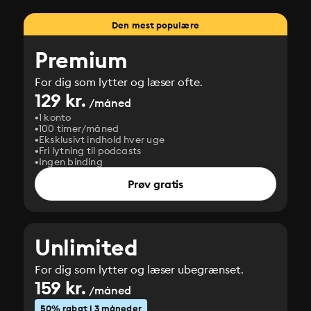
Den mest populære
Premium
For dig som lytter og læser ofte.
129 kr.
/måned
1 konto
100 timer/måned
Eksklusivt indhold hver uge
Fri lytning til podcasts
Ingen binding
Prøv gratis
Unlimited
For dig som lytter og læser ubegrænset.
159 kr.
/måned
50% rabat i 3 måneder