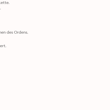
ette.



nen des Ordens.
rt.
