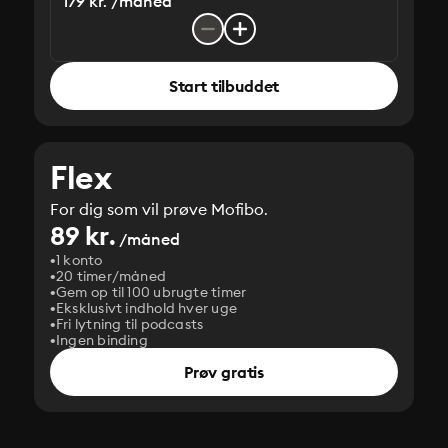
179 kr. /måned
Start tilbuddet
Flex
For dig som vil prøve Mofibo.
89 kr.
/måned
1 konto
20 timer/måned
Gem op til 100 ubrugte timer
Eksklusivt indhold hver uge
Fri lytning til podcasts
Ingen binding
Prøv gratis