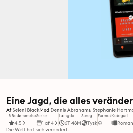
Eine Jagd, die alles veränder
Af
Seleni Black
Med
Dennis Abrahams
Stephanie Hartm
8 Bedømmelse
Serier
Længde
Sprog
Format
Kategori
4.5
1 af 4
6T 48M
Tysk
Roman
Die Welt hat sich verändert.
