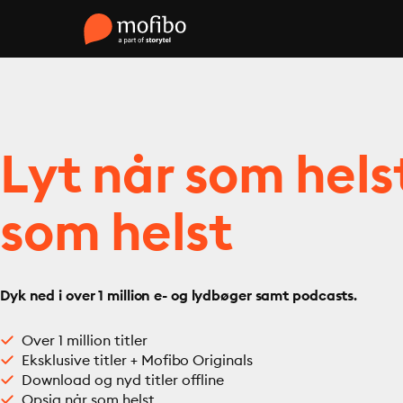
Lyt når som hels
som helst
Dyk ned i over 1 million e- og lydbøger samt podcasts.
Over 1 million titler
Eksklusive titler + Mofibo Originals
Download og nyd titler offline
Opsig når som helst