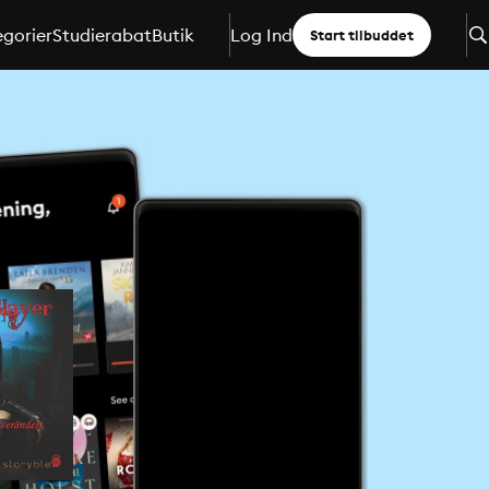
gorier
Studierabat
Butik
Log Ind
Start tilbuddet