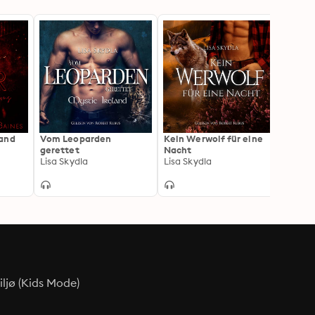
 and
Vom Leoparden
Kein Werwolf für eine
Auror
gerettet
Nacht
Sarah
Lisa Skydla
Lisa Skydla
ljø (Kids Mode)