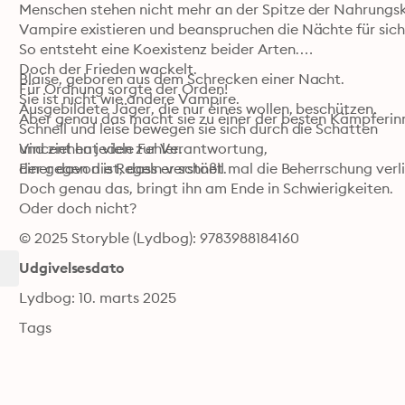
Menschen stehen nicht mehr an der Spitze der Nahrungsk
Vampire existieren und beanspruchen die Nächte für sich.
So entsteht eine Koexistenz beider Arten.

Doch der Frieden wackelt.

Blaise, geboren aus dem Schrecken einer Nacht.

Für Ordnung sorgte der Orden!

Sie ist nicht wie andere Vampire.

Ausgebildete Jäger, die nur eines wollen, beschützen.

Aber genau das macht sie zu einer der besten Kämpferin
Schnell und leise bewegen sie sich durch die Schatten

und ziehen jeden zur Verantwortung,

Vincent hat viele Fehler.

der gegen die Regeln verstößt.
Einer davon ist, dass er schnell mal die Beherrschung verlie
Doch genau das, bringt ihn am Ende in Schwierigkeiten.

Oder doch nicht?
© 2025 Storyble (Lydbog): 9783988184160
Udgivelsesdato
Lydbog: 10. marts 2025
Tags