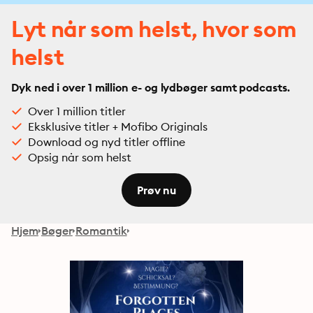
Lyt når som helst, hvor som
helst
Dyk ned i over 1 million e- og lydbøger samt podcasts.
Over 1 million titler
Eksklusive titler + Mofibo Originals
Download og nyd titler offline
Opsig når som helst
Prøv nu
Hjem
Bøger
Romantik