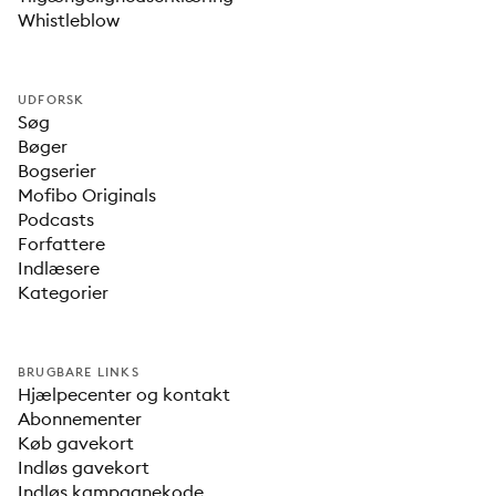
Whistleblow
UDFORSK
Søg
Bøger
Bogserier
Mofibo Originals
Podcasts
Forfattere
Indlæsere
Kategorier
BRUGBARE LINKS
Hjælpecenter og kontakt
Abonnementer
Køb gavekort
Indløs gavekort
Indløs kampagnekode