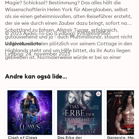
Magie? Schicksal? Bestimmung? Das alles hält die 
Wissenschaftlerin Helen York für Aberglauben, selbst 
als sie einen geheimnisvollen, alten Reiseführer ersteht, 
der sie wie durch einen Zauber dazu bringt, sofort nach 
Schottland zu fahren. Alistair Turner, erfolgreich, 
© 2023 Audio-To-Go (Lydbog): 9783965195561
gutaussehend und ja - auch Multimillionär, staunt nicht 
schlecht, als Helen plötzlich vor seinem Cottage in den 
Udgivelsesdato
Highlands steht und um Hilfe bittet, da ihr Auto liegen 
Lydbog: 24. november 2023
geblieben ist. Normalerweise würde er bei so einer 
schönen Frau dafür sorgen, dass sie die Nacht in 
seinem Bett verbringt, aber es gibt einen Grund, wieso 
Andre kan også lide...
er sich allein auf sein Land zurückgezogen hat und 
dabei stört Helen nur. Mit seinem schroffen und 
unhöflichen Verhalten stößt er Helen vor den Kopf, 
aber dass er sich darüber hinaus noch als arroganter 
Mistkerl entpuppt, setzt dem Ganzen die Krone auf. 
Zurück in London versucht Helen keinen Gedanken 
mehr an Alistair zu verschwenden, doch das Schicksal 
ist anderer Meinung. Ihre Wege kreuzen sich erneut. 
Etwas scheint sie miteinander zu verbinden und die 
Clash of Claws
Das Erbe der
Gargoyle: Mons