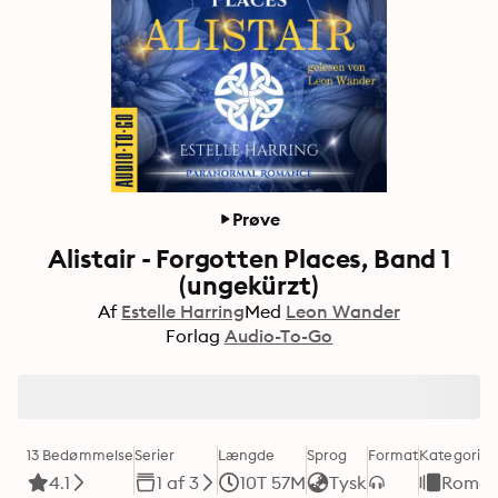
Prøve
Alistair - Forgotten Places, Band 1
(ungekürzt)
Af
Estelle Harring
Med
Leon Wander
Forlag
Audio-To-Go
13 Bedømmelse
Serier
Længde
Sprog
Format
Kategori
4.1
1 af 3
10T 57M
Tysk
Roman