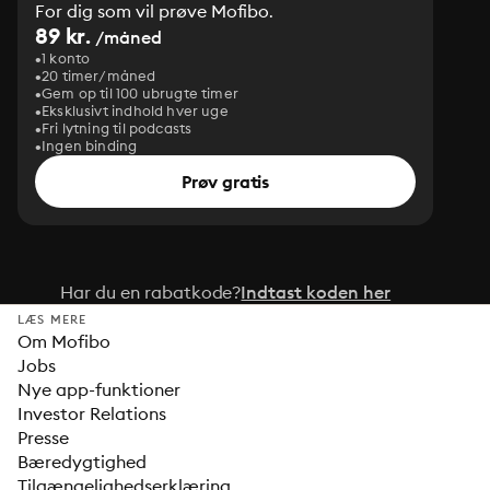
For dig som vil prøve Mofibo.
89 kr.
/måned
1 konto
20 timer/måned
Gem op til 100 ubrugte timer
Eksklusivt indhold hver uge
Fri lytning til podcasts
Ingen binding
Prøv gratis
Har du en rabatkode?
Indtast koden her
LÆS MERE
Om Mofibo
Jobs
Nye app-funktioner
Investor Relations
Presse
Bæredygtighed
Tilgængelighedserklæring