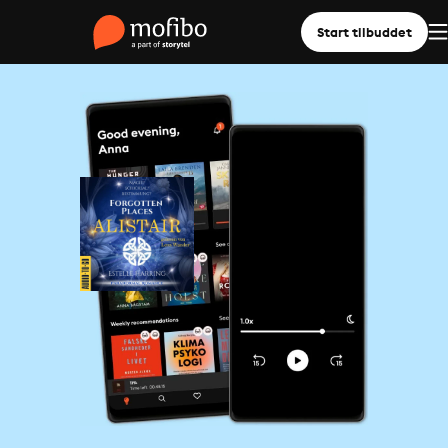
Start tilbuddet