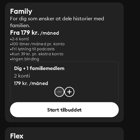
Family
For dig som ønsker at dele historier med
familien.
Fra 179 kr.
/måned
2-6 konti
100 timer/måned pr. konto
Fri lytning til podcasts
Kun 39 kr. pr. ekstra konto
Ingen binding
Dig + 1 familiemedlem
2 konti
179 kr. /måned
Start tilbuddet
Flex