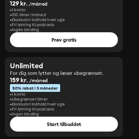
129 kr.
/måned
1 konto
100 timer/måned
Eksklusivt indhold hver uge
Fri lytning til podcasts
Ingen binding
Prøv gratis
Unlimited
For dig som lytter og læser ubegrænset.
159 kr.
/måned
50% rabat i 3 måneder
1 konto
Ubegrænset timer
Eksklusivt indhold hver uge
Fri lytning til podcasts
Ingen binding
Start tilbuddet