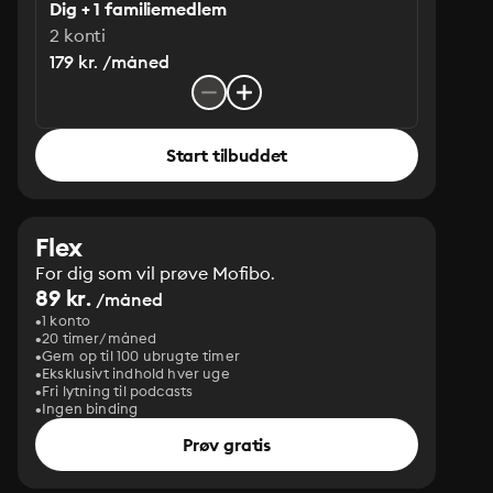
Dig + 1 familiemedlem
2 konti
179 kr. /måned
Start tilbuddet
Flex
For dig som vil prøve Mofibo.
89 kr.
/måned
1 konto
20 timer/måned
Gem op til 100 ubrugte timer
Eksklusivt indhold hver uge
Fri lytning til podcasts
Ingen binding
Prøv gratis