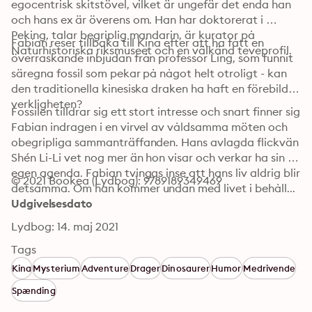
egocentrisk skitstövel, vilket är ungefär det enda han 
och hans ex är överens om. Han har doktorerat i 
Peking, talar begriplig mandarin, är kurator på 
Fabian reser tillbaka till Kina efter att ha fått en 
Naturhistoriska riksmuseet och en välkänd teveprofil.
överraskande inbjudan från professor Ling, som funnit 
säregna fossil som pekar på något helt otroligt - kan 
den traditionella kinesiska draken ha haft en förebild i 
verkligheten?
Fossilen tilldrar sig ett stort intresse och snart finner sig 
Fabian indragen i en virvel av våldsamma möten och 
obegripliga sammanträffanden. Hans avlagda flickvän 
Shén Li-Li vet nog mer än hon visar och verkar ha sin 
egen agenda. Fabian tvingas inse att hans liv aldrig blir 
© 2021 Bookea (Lydbog): 9789189349469
detsamma. Om han kommer undan med livet i behåll...
Udgivelsesdato
Lydbog: 14. maj 2021
Tags
Kina
Mysterium
Adventure
Drager
Dinosaurer
Humor
Medrivende
Spænding