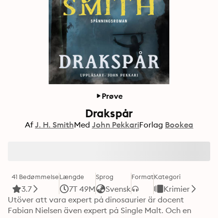
Prøve
Drakspår
Af
J. H. Smith
Med
John Pekkari
Forlag
Bookea
41 Bedømmelse
Længde
Sprog
Format
Kategori
3.7
7T 49M
Svensk
Krimier
Utöver att vara expert på dinosaurier är docent 
Fabian Nielsen även expert på Single Malt. Och en 