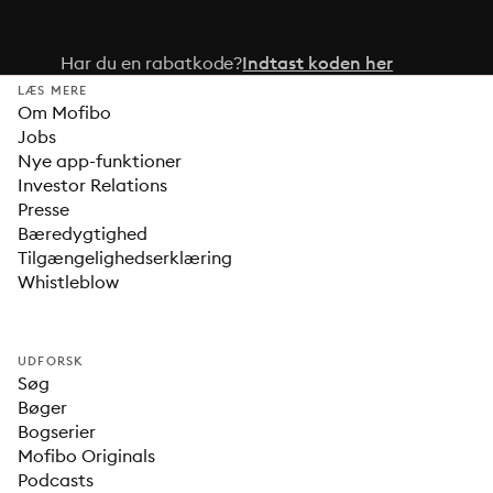
Har du en rabatkode?
Indtast koden her
LÆS MERE
Om Mofibo
Jobs
Nye app-funktioner
Investor Relations
Presse
Bæredygtighed
Tilgængelighedserklæring
Whistleblow
UDFORSK
Søg
Bøger
Bogserier
Mofibo Originals
Podcasts