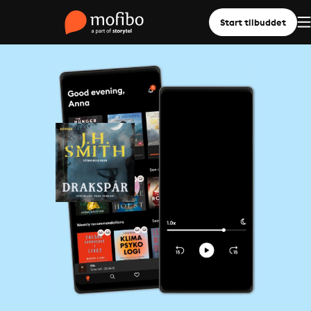
Start tilbuddet