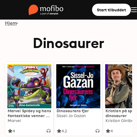
Start tilbuddet
Hjem
Dinosaurer
Marvel Spidey og hans
Dinosaurens fjer
Kristian på spor
fantastiske venner -
Sissel-Jo Gazan
dinosaurer
Dino-katastrofen
Marvel
Kristian Gintber
4
4.2
4