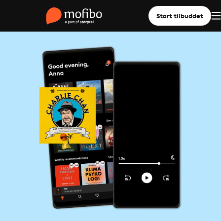
Start tilbuddet