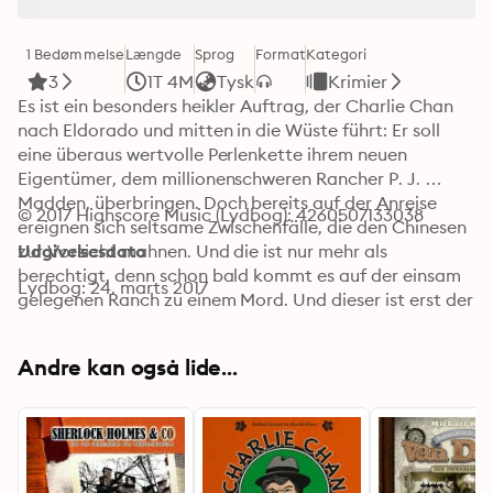
1 Bedømmelse
Længde
Sprog
Format
Kategori
3
1T 4M
Tysk
Krimier
Es ist ein besonders heikler Auftrag, der Charlie Chan 
nach Eldorado und mitten in die Wüste führt: Er soll 
eine überaus wertvolle Perlenkette ihrem neuen 
Eigentümer, dem millionenschweren Rancher P. J. 
Madden, überbringen. Doch bereits auf der Anreise 
© 2017 Highscore Music (Lydbog): 4260507133038
ereignen sich seltsame Zwischenfälle, die den Chinesen 
zur Vorsicht mahnen. Und die ist nur mehr als 
Udgivelsesdato
berechtigt, denn schon bald kommt es auf der einsam 
Lydbog: 24. marts 2017
gelegenen Ranch zu einem Mord. Und dieser ist erst der 
Anfang, denn je weiter Charlie Chan nachforscht, desto 
mehr mysteriöse Rätsel tun sich auf. Eines ist schnell 
Andre kan også lide...
klar: Etwas Seltsames ist vor Kurzem hier geschehen 
und nicht jeder der Anwesenden spielt mit offenen 
Karten. In der Abgeschiedenheit der Wüste kommt es 
schließlich zur unvermeidlichen Konfrontation mit 
einem gefährlichen Mörder.