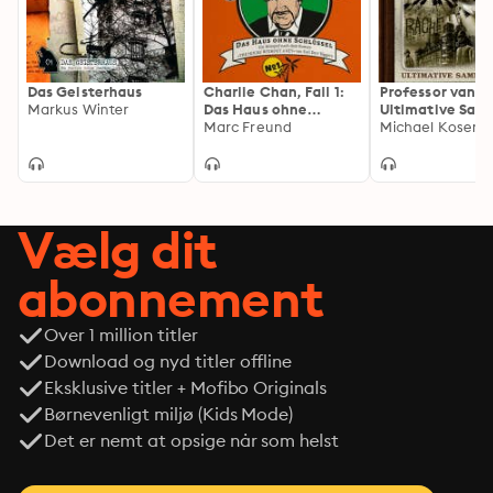
Das Geisterhaus
Charlie Chan, Fall 1:
Professor van D
Markus Winter
Das Haus ohne
Ultimative Sam
Schlüssel
Marc Freund
Volume 4 (ungek
Michael Koser
Vælg dit
abonnement
Over 1 million titler
Download og nyd titler offline
Eksklusive titler + Mofibo Originals
Børnevenligt miljø (Kids Mode)
Det er nemt at opsige når som helst