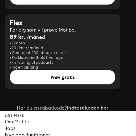
Flex
For dig som vil prøve Mofibo.
89 kr.
/måned
1 konto
20 timer/måned
Gem op til 100 ubrugte timer
Eksklusivt indhold hver uge
Fri lytning til podcasts
Ingen binding
Prøv gratis
Har du en rabatkode?
Indtast koden her
LÆS MERE
Om Mofibo
Jobs
Nye app-funktioner