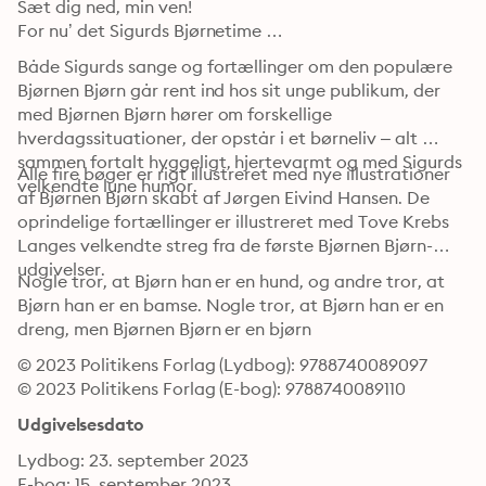
Sæt dig ned, min ven!

For nu’ det Sigurds Bjørnetime …
Både Sigurds sange og fortællinger om den populære 
Bjørnen Bjørn går rent ind hos sit unge publikum, der 
med Bjørnen Bjørn hører om forskellige 
hverdagssituationer, der opstår i et børneliv – alt 
sammen fortalt hyggeligt, hjertevarmt og med Sigurds 
Alle fire bøger er rigt illustreret med nye illustrationer 
velkendte lune humor.
af Bjørnen Bjørn skabt af Jørgen Eivind Hansen. De 
oprindelige fortællinger er illustreret med Tove Krebs 
Langes velkendte streg fra de første Bjørnen Bjørn-
udgivelser.
Nogle tror, at Bjørn han er en hund, og andre tror, at 
Bjørn han er en bamse. Nogle tror, at Bjørn han er en 
dreng, men Bjørnen Bjørn er en bjørn
© 2023 Politikens Forlag (Lydbog): 9788740089097
© 2023 Politikens Forlag (E-bog): 9788740089110
Udgivelsesdato
Lydbog: 23. september 2023
E-bog: 15. september 2023