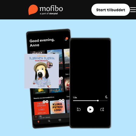
Start tilbuddet