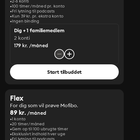
2-6 konti
100 timer/måned pr. konto
Fri lytning til podcasts
Kun 39 kr. pr. ekstra konto
Ingen binding
Dig + 1 familiemedlem
2 konti
179 kr. /måned
Start tilbuddet
Flex
For dig som vil prøve Mofibo.
89 kr.
/måned
1 konto
20 timer/måned
Gem op til 100 ubrugte timer
Eksklusivt indhold hver uge
Fri lytning til podcasts