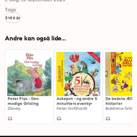
Tags
3 til 6 år
Andre kan også lide...
Peter Plys – Den
Askepot - og andre 5
De bedste Ælle 
modige Grisling
minutters eventyr
historier
Disney
Peter Gotthardt
Brødrene Grimm