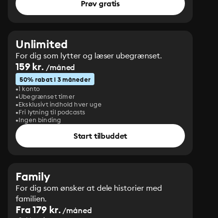
Prøv gratis
Unlimited
For dig som lytter og læser ubegrænset.
159 kr.
/måned
50% rabat i 3 måneder
1 konto
Ubegrænset timer
Eksklusivt indhold hver uge
Fri lytning til podcasts
Ingen binding
Start tilbuddet
Family
For dig som ønsker at dele historier med
familien.
Fra 179 kr.
/måned