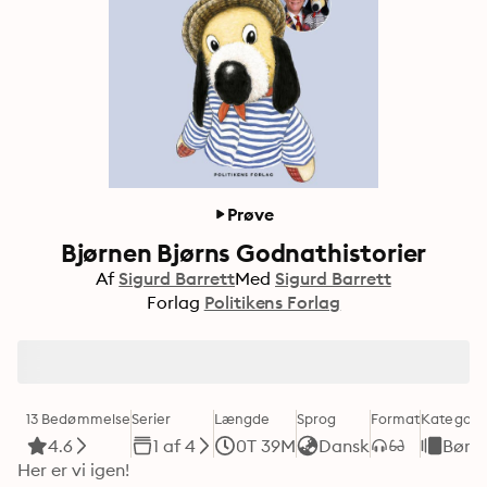
Prøve
Bjørnen Bjørns Godnathistorier
Af
Sigurd Barrett
Med
Sigurd Barrett
Forlag
Politikens Forlag
13 Bedømmelse
Serier
Længde
Sprog
Format
Kategori
4.6
1 af 4
0T 39M
Dansk
Børn
Her er vi igen!
