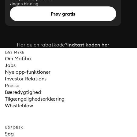
Ingen binding
Prøv gratis
Har du en rabatkode?
Indtast koden her
LÆS MERE
Om Mofibo
Jobs
Nye app-funktioner
Investor Relations
Presse
Bæredygtighed
Tilgængelighedserklæring
Whistleblow
UDFORSK
Søg