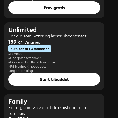
Prøv gratis
Unlimited
For dig som lytter og læser ubegrænset.
159 kr.
/måned
50% rabat i 3 måneder
1 konto
Ubegrænset timer
Eksklusivt indhold hver uge
Fri lytning til podcasts
Ingen binding
Start tilbuddet
Family
For dig som ønsker at dele historier med
familien.