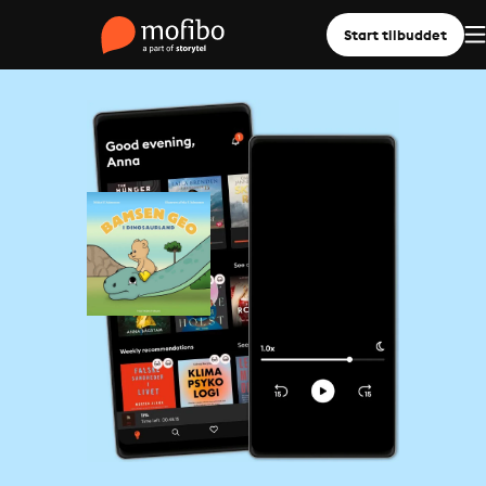
Start tilbuddet