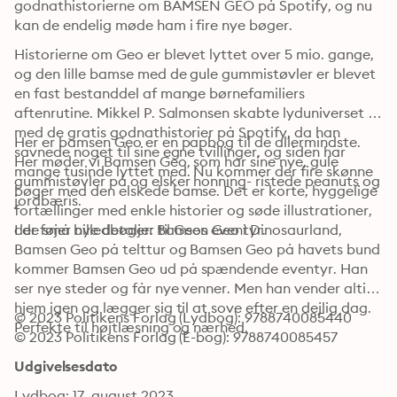
godnathistorierne om BAMSEN GEO på Spotify, og nu 
kan de endelig møde ham i fire nye bøger.
Historierne om Geo er blevet lyttet over 5 mio. gange, 
og den lille bamse med de gule gummistøvler er blevet 
en fast bestanddel af mange børnefamiliers 
aftenrutine. Mikkel P. Salmonsen skabte lyduniverset 
med de gratis godnathistorier på Spotify, da han 
Her er bamsen Geo er en papbog til de allermindste. 
savnede noget til sine egne tvillinger, og siden har 
Her møder vi Bamsen Geo, som har sine nye, gule 
mange tusinde lyttet med. Nu kommer der fire skønne 
gummistøvler på og elsker honning- ristede peanuts og 
bøger med den elskede bamse. Det er korte, hyggelige 
jordbæris.
fortællinger med enkle historier og søde illustrationer, 
der føjer nye detaljer til Geos eventyr.
I de små billedbøger: Bamsen Geo i Dinosaurland, 
Bamsen Geo på telttur og Bamsen Geo på havets bund 
kommer Bamsen Geo ud på spændende eventyr. Han 
ser nye steder og får nye venner. Men han vender altid 
hjem igen og lægger sig til at sove efter en dejlig dag. 
© 2023 Politikens Forlag (Lydbog): 9788740085440
Perfekte til højtlæsning og nærhed.
© 2023 Politikens Forlag (E-bog): 9788740085457
Udgivelsesdato
Lydbog: 17. august 2023