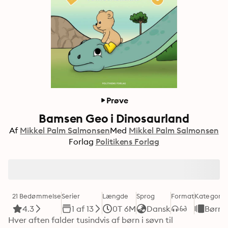
Prøve
Bamsen Geo i Dinosaurland
Af
Mikkel Palm Salmonsen
Med
Mikkel Palm Salmonsen
Forlag
Politikens Forlag
21 Bedømmelse
Serier
Længde
Sprog
Format
Kategori
4.3
1 af 13
0T 6M
Dansk
Børne
Hver aften falder tusindvis af børn i søvn til 