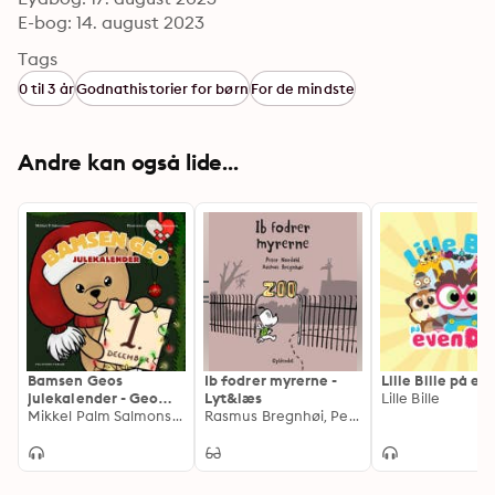
E-bog: 14. august 2023
Tags
0 til 3 år
Godnathistorier for børn
For de mindste
Andre kan også lide...
Bamsen Geos
Ib fodrer myrerne -
Lille Bille på ev
julekalender - Geo
Lyt&læs
Lille Bille
møder Nissen
Mikkel Palm Salmonsen, Marie Munk Jensen
Rasmus Bregnhøi, Peter Nordahl