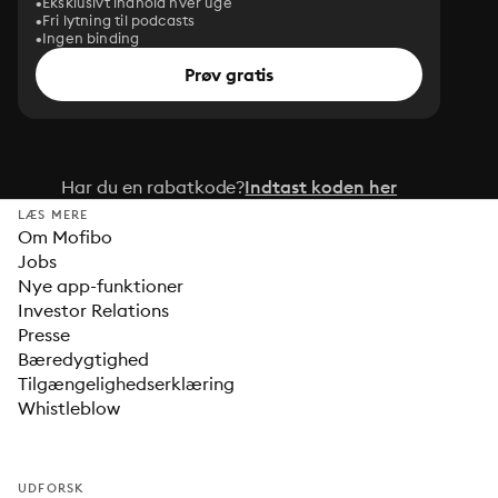
Eksklusivt indhold hver uge
Fri lytning til podcasts
Ingen binding
Prøv gratis
Har du en rabatkode?
Indtast koden her
LÆS MERE
Om Mofibo
Jobs
Nye app-funktioner
Investor Relations
Presse
Bæredygtighed
Tilgængelighedserklæring
Whistleblow
UDFORSK