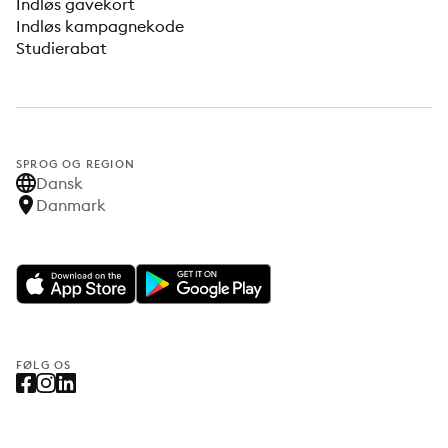
Indløs gavekort
Indløs kampagnekode
Studierabat
SPROG OG REGION
Dansk
Danmark
FØLG OS