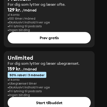
For dig som lytter og læser ofte.
129 kr.
/måned
1 konto
100 timer/måned
Eksklusivt indhold hver uge
Fri lytning til podcasts
Ingen binding
Prøv gratis
Unlimited
For dig som lytter og læser ubegrænset.
159 kr.
/måned
50% rabat i 3 måneder
1 konto
Ubegrænset timer
Eksklusivt indhold hver uge
Fri lytning til podcasts
Ingen binding
Start tilbuddet