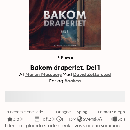
Prøve
Bakom draperiet. Del 1
Af
Martin Mossberg
Med
David Zetterstad
Forlag
Bookea
4 Bedømmelse
Serier
Længde
Sprog
Format
Kategori
3.8
1 af 2
11T 13M
Svensk
Scien
I den bortglömda staden Jeriko vävs ödena samman 