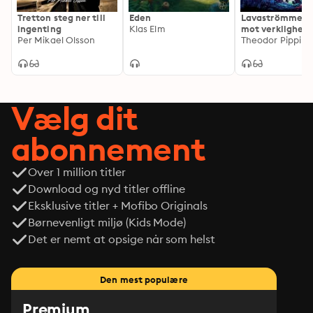
avslöja allt.
Tretton steg ner till
Eden
Lavaströmmen : 
ingenting
Klas Elm
mot verklighet
Per Mikael Olsson
gräns
Theodor Pipping
Vælg dit
abonnement
Over 1 million titler
Download og nyd titler offline
Eksklusive titler + Mofibo Originals
Børnevenligt miljø (Kids Mode)
Det er nemt at opsige når som helst
Den mest populære
Premium