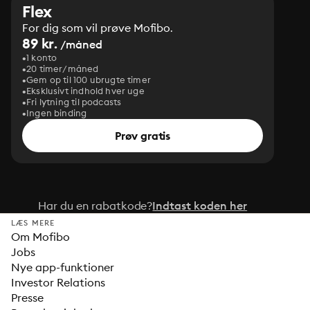
Flex
For dig som vil prøve Mofibo.
89 kr.
/måned
1 konto
20 timer/måned
Gem op til 100 ubrugte timer
Eksklusivt indhold hver uge
Fri lytning til podcasts
Ingen binding
Prøv gratis
Har du en rabatkode?
Indtast koden her
LÆS MERE
Om Mofibo
Jobs
Nye app-funktioner
Investor Relations
Presse