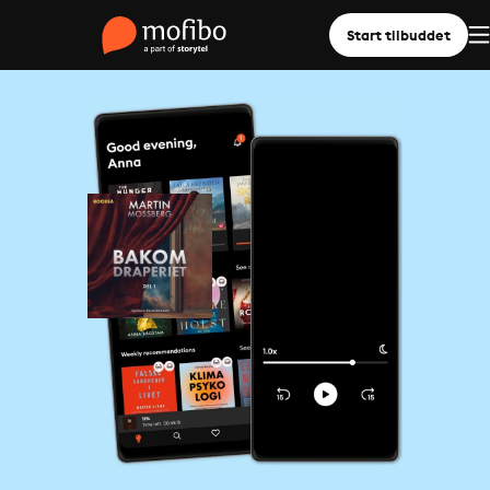
Start tilbuddet