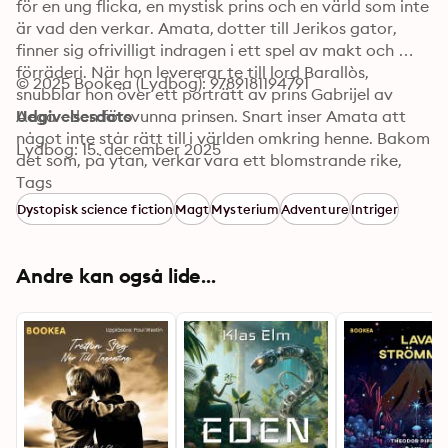
för en ung flicka, en mystisk prins och en värld som inte 
är vad den verkar. Amata, dotter till Jerikos gator, 
finner sig ofrivilligt indragen i ett spel av makt och 
förräderi. När hon levererar te till lord Barallòs, 
© 2025 Bookea (Lydbog): 9789181194791
snubblar hon över ett porträtt av prins Gabrijel av 
Aega - den försvunna prinsen. Snart inser Amata att 
Udgivelsesdato
något inte står rätt till i världen omkring henne. Bakom 
Lydbog: 15. december 2025
det som, på ytan, verkar vara ett blomstrande rike, 
döljer sig något mycket större och farligare.

Tags
Dystopisk science fiction
Magt
Mysterium
Adventure
Intriger
När hon navigerar mellan lögner och förräderi, tvingas 
Amata dessutom hantera de mystiska krafter som 
söker kontakt med henne. Samtidigt kämpar Virgar 
Andre kan også lide...
och hans vänner för att rädda Nedomfjords invånare 
från en onådig fiende, utan att veta att deras värld är 
blott en tråd i en väv, långt mer komplex än de 
någonsin kunnat ana.

Bakom Draperiet är en berättelse om mod och önskan 
att förstå sig själv i en värld där inget är vad det 
verkar vara, och där en djupt rotad illusion hotar att 