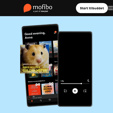
Start tilbuddet