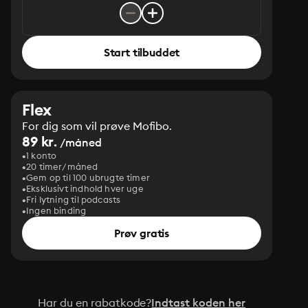
Start tilbuddet
Flex
For dig som vil prøve Mofibo.
89 kr.
/måned
1 konto
20 timer/måned
Gem op til 100 ubrugte timer
Eksklusivt indhold hver uge
Fri lytning til podcasts
Ingen binding
Prøv gratis
Har du en rabatkode?
Indtast koden her