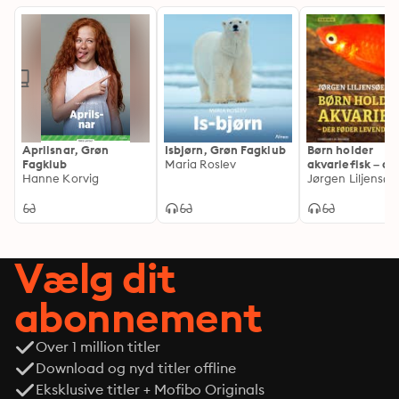
Aprilsnar, Grøn
Isbjørn, Grøn Fagklub
Børn holder
Fagklub
Maria Roslev
akvariefisk – de
Hanne Korvig
føder levende 
Jørgen Liljensøe
Vælg dit
abonnement
Over 1 million titler
Download og nyd titler offline
Eksklusive titler + Mofibo Originals