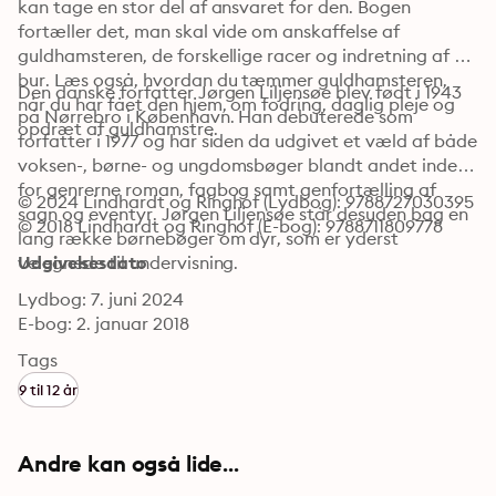
kan tage en stor del af ansvaret for den. Bogen 
fortæller det, man skal vide om anskaffelse af 
guldhamsteren, de forskellige racer og indretning af 
bur. Læs også, hvordan du tæmmer guldhamsteren, 
Den danske forfatter Jørgen Liljensøe blev født i 1943 
når du har fået den hjem, om fodring, daglig pleje og 
på Nørrebro i København. Han debuterede som 
opdræt af guldhamstre.
forfatter i 1977 og har siden da udgivet et væld af både 
voksen-, børne- og ungdomsbøger blandt andet inden 
for genrerne roman, fagbog samt genfortælling af 
© 2024 Lindhardt og Ringhof (Lydbog): 9788727030395
sagn og eventyr. Jørgen Liljensøe står desuden bag en 
© 2018 Lindhardt og Ringhof (E-bog): 9788711809778
lang række børnebøger om dyr, som er yderst 
velegnede til undervisning.
Udgivelsesdato
Lydbog: 7. juni 2024
E-bog: 2. januar 2018
Tags
9 til 12 år
Andre kan også lide...