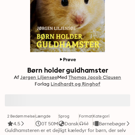
Prøve
Børn holder guldhamster
Af
Jørgen Liljensøe
Med
Thomas Jacob Clausen
Forlag
Lindhardt og Ringhof
2 Bedømmelse
Længde
Sprog
Format
Kategori
4.5
0T 50M
Dansk
Børnebøger
Guldhamsteren er et dejligt kæledyr for børn, der selv 