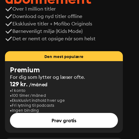
Over 1 million titler
Download og nyd titler offline
Eksklusive titler + Mofibo Originals
Børnevenligt miljø (Kids Mode)
Det er nemt at opsige når som helst
Den mest populære
Premium
For dig som lytter og læser ofte.
129 kr.
/måned
1 konto
100 timer/måned
Eksklusivt indhold hver uge
Fri lytning til podcasts
Ingen binding
Prøv gratis