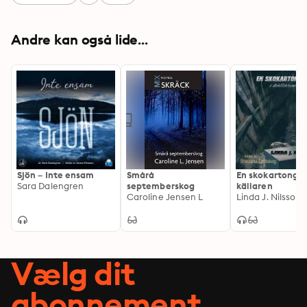
Andre kan også lide...
Sjön – Inte ensam
Smårå
En skokartong i
Sara Dalengren
septemberskog
källaren
Caroline Jensen L
Linda J. Nilsson
Vælg dit
abonnement