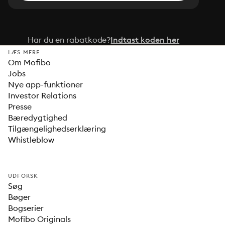
Har du en rabatkode?
Indtast koden her
LÆS MERE
Om Mofibo
Jobs
Nye app-funktioner
Investor Relations
Presse
Bæredygtighed
Tilgængelighedserklæring
Whistleblow
UDFORSK
Søg
Bøger
Bogserier
Mofibo Originals