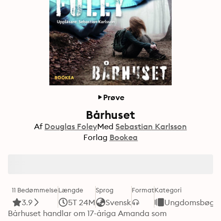
Prøve
Bårhuset
Af
Douglas Foley
Med
Sebastian Karlsson
Forlag
Bookea
11 Bedømmelse
Længde
Sprog
Format
Kategori
3.9
5T 24M
Svensk
Ungdomsbøge
Bårhuset handlar om 17-åriga Amanda som 