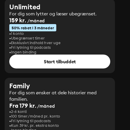
Unlimited
For dig som lytter og læser ubegrænset.
159 kr.
/måned
50% rabat i 3 måneder
1 konto
Ubegrænset timer
Eksklusivt indhold hver uge
Fri lytning til podcasts
Ingen binding
Start tilbuddet
Family
For dig som ønsker at dele historier med
familien.
Fra 179 kr.
/måned
2-6 konti
100 timer/måned pr. konto
Fri lytning til podcasts
Kun 39 kr. pr. ekstra konto