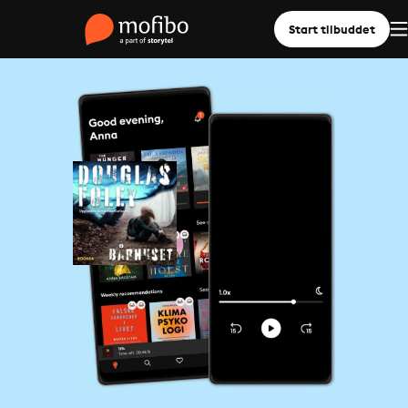
Start tilbuddet