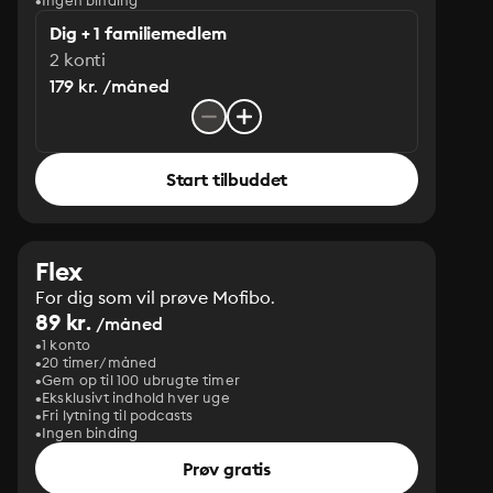
Ingen binding
Dig + 1 familiemedlem
2 konti
179 kr. /måned
Start tilbuddet
Flex
For dig som vil prøve Mofibo.
89 kr.
/måned
1 konto
20 timer/måned
Gem op til 100 ubrugte timer
Eksklusivt indhold hver uge
Fri lytning til podcasts
Ingen binding
Prøv gratis