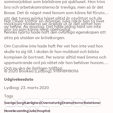
sommarjobbar som bårbärare på sjukhuset. Hon trivs 
bra och arbetskamraterna är trevliga, men så är det 
Bosse. Det är något med honom som känns fel förutom 
att det tunna mörka håret alltid är otvättat och de 
När Oliver träffar sin drömtjej Julia råkar han ta livet 
mörkgula tänderna ser äckliga ut är det sättet han 
av henne. Av misstag. Det hade aldrig hänt om inte 
glor på som känns mest obehagligt.
hennes hjärta hade haft den ovanliga egenskapen att 
sitta på utsidan av bröstkorgen. 
Om Caroline inte hade haft Per vet hon inte vad hon 
skulle ta sig till. I skolan är hon mobbad och bästa 
kompisen är bortrest. Per svarar alltid med ömma och 
uppmuntrande ord på nätet när hon behöver honom. 
Och nu ska de äntligen träffas!
© 2020 Bookea (Lydbog): 9789189180116
Udgivelsesdato
Lydbog: 23. marts 2020
Tags
Sverige
Sorg
Kærlighed
Overnaturlig
Drama
Horror
Relationer
Novellesamling
Julia
Hospital