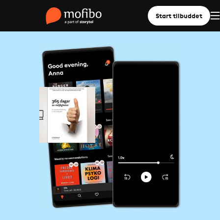
Start tilbuddet