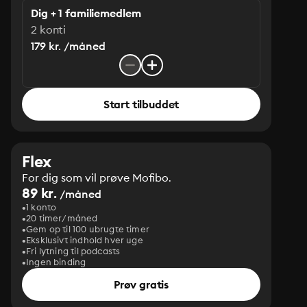
Dig + 1 familiemedlem
2 konti
179 kr. /måned
Start tilbuddet
Flex
For dig som vil prøve Mofibo.
89 kr.
/måned
1 konto
20 timer/måned
Gem op til 100 ubrugte timer
Eksklusivt indhold hver uge
Fri lytning til podcasts
Ingen binding
Prøv gratis