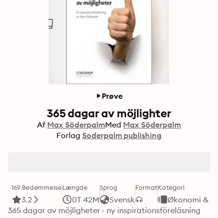
Prøve
365 dagar av möjlighter
Af
Max Söderpalm
Med
Max Söderpalm
Forlag
Soderpalm publishing
169 Bedømmelse
Længde
Sprog
Format
Kategori
3.2
0T 42M
Svensk
Økonomi & Bu
365 dagar av möjligheter - ny inspirationsföreläsning 