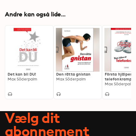
Andre kan også lide...
Det kan bli DU!
Den rätta gnistan
Första hjälpen v
Max Söderpalm
Max Söderpalm
telefonkramp
Max Söderpalm
Vælg dit
abonnement