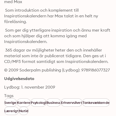
med Max 
 Som introduktion och komplement till 
Inspirationskalendern har Max talat in en helt ny 
föreläsning. 
 Som ger dig ytterligare inspiration och ännu mer kraft 
och som hjälper dig att komma igång med 
Inspirationskalendern. 
 365 dagar av möjligheter heter den och innehåller 
material som inte är publicerat tidigare. Den ges ut i 
CD/MP3 format samtidigt som Inspirationskalendern.
© 2009 Soderpalm publishing (Lydbog): 9789186077327
Udgivelsesdato
Lydbog: 1. november 2009
Tags
Sverige
Karriere
Psykologi
Business
Erhvervslivet
Tankevækkende
Lærerigt
Nutid