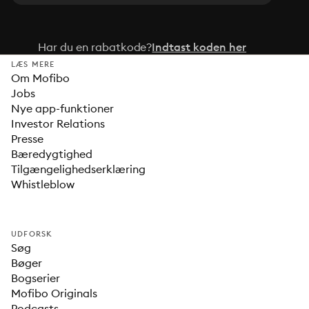
Har du en rabatkode?
Indtast koden her
LÆS MERE
Om Mofibo
Jobs
Nye app-funktioner
Investor Relations
Presse
Bæredygtighed
Tilgængelighedserklæring
Whistleblow
UDFORSK
Søg
Bøger
Bogserier
Mofibo Originals
Podcasts