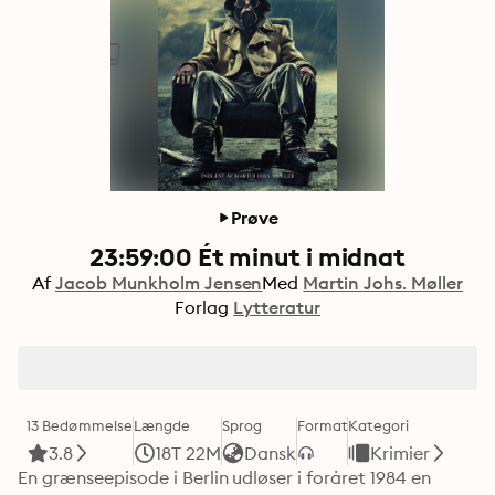
Prøve
23:59:00 Ét minut i midnat
Af
Jacob Munkholm Jensen
Med
Martin Johs. Møller
Forlag
Lytteratur
13 Bedømmelse
Længde
Sprog
Format
Kategori
3.8
18T 22M
Dansk
Krimier
En grænseepisode i Berlin udløser i foråret 1984 en 