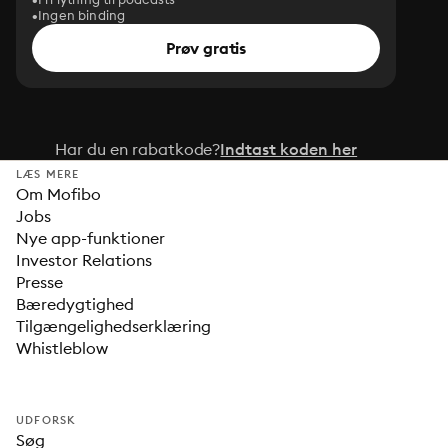
Ingen binding
Prøv gratis
Har du en rabatkode?
Indtast koden her
LÆS MERE
Om Mofibo
Jobs
Nye app-funktioner
Investor Relations
Presse
Bæredygtighed
Tilgængelighedserklæring
Whistleblow
UDFORSK
Søg