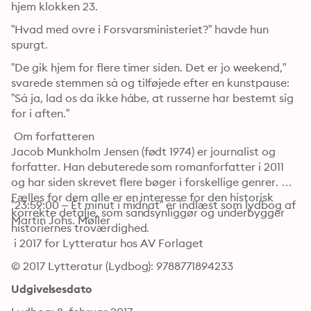
hjem klokken 23. 
”Hvad med ovre i Forsvarsministeriet?” havde hun 
spurgt. 
”De gik hjem for flere timer siden. Det er jo weekend,” 
svarede stemmen så og tilføjede efter en kunstpause: 
”Så ja, lad os da ikke håbe, at russerne har bestemt sig 
for i aften.” 
 Om forfatteren

Jacob Munkholm Jensen (født 1974) er journalist og 
forfatter. Han debuterede som romanforfatter i 2011 
og har siden skrevet flere bøger i forskellige genrer. 
Fælles for dem alle er en interesse for den historisk 
”23:59:00 – Ét minut i midnat” er indlæst som lydbog af 
korrekte detalje, som sandsynliggør og underbygger 
Martin Johs. Møller 
historiernes troværdighed.
 i 2017 for Lytteratur hos AV Forlaget
© 2017 Lytteratur (Lydbog): 9788771894233
Udgivelsesdato