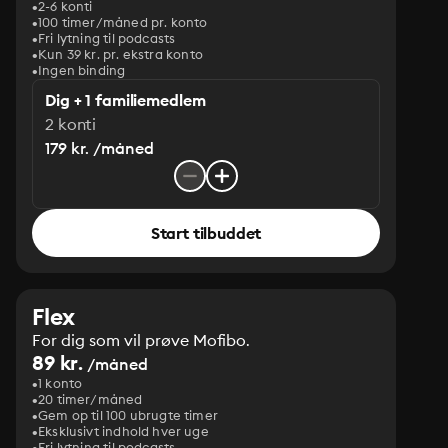
2-6 konti
100 timer/måned pr. konto
Fri lytning til podcasts
Kun 39 kr. pr. ekstra konto
Ingen binding
Dig + 1 familiemedlem
2 konti
179 kr. /måned
Start tilbuddet
Flex
For dig som vil prøve Mofibo.
89 kr.
/måned
1 konto
20 timer/måned
Gem op til 100 ubrugte timer
Eksklusivt indhold hver uge
Fri lytning til podcasts