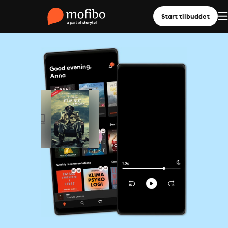
Start tilbuddet