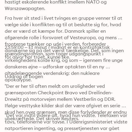
hastigt eskalerende konflikt imellem NATO og 
Warszawapagten. 
Fra hver sit sted i livet tvinges en gruppe venner til at 
vælge side i konflikten og til at beslutte sig for, hvad 
der er værd at kæmpe for. Danmark spiller en 
afgørende rolle i forsvaret af Vesteuropa, og mens 
fronterne trækker op ude i verden, forbereder 
23:59:00 – Ét minut i midnat er en kontrafaktisk 
danskerne sig på det værst tænkelige. Det, som ingen 
spændingsroman, som tager udgangspunkt i 
for alvor har troet, kunne ske. 
virkelighedens kolde krig, og som – igennem fire unge 
danskeres øjne – udforsker optakten til en ny 
altødelæggende verdenskrig: den nukleare 
Uddrag af bogen
apokalypse. 
”Der er her til aften meldt om uroligheder ved 
grænseposten Checkpoint Bravo ved Dreilinden-
Drewitz på motorvejen mellem Vestberlin og DDR. 
Ifølge vesttyske kilder skal der være afgivet en serie 
skud hen over grænsen, men disse forlydender er endnu 
”Det var indtil videre alt, hvad hun vidste. Telefaxen var 
ubekræftede. Det skriver Reuters. 
tavs, telefonerne var tavse. I Udenrigsministeriet vidste 
natportieren ingenting, og pressetjenesten var gået 