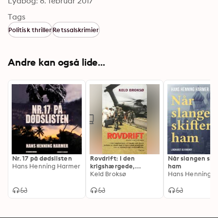
Lydbog: 8. februar 2017
Tags
Politisk thriller
Retssalskrimier
Andre kan også lide...
Nr. 17 på dødslisten
Rovdrift: I den
Når slangen ski
Hans Henning Harmer
krigshærgede,
ham
afrikanske stat
Keld Broksø
Hans Henning 
Liberia indleder en
dansk læge et
katastrofalt
samarbejde med et
internationalt