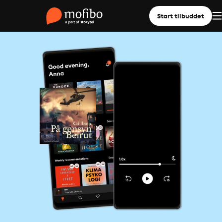
Start tilbuddet