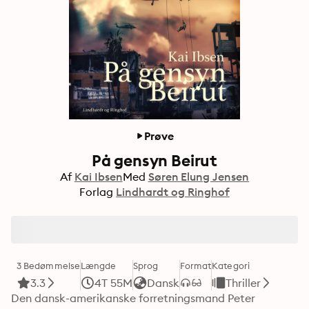
Prøve
På gensyn Beirut
Af
Kai Ibsen
Med
Søren Elung Jensen
Forlag
Lindhardt og Ringhof
3 Bedømmelse
Længde
Sprog
Format
Kategori
3.3
4T 55M
Dansk
Thriller
Den dansk-amerikanske forretningsmand Peter 