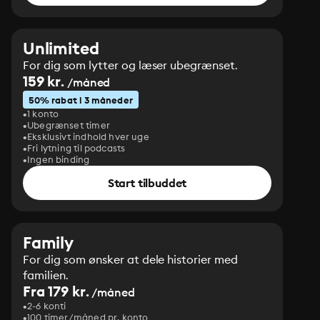
Unlimited
For dig som lytter og læser ubegrænset.
159 kr.
/måned
50% rabat i 3 måneder
1 konto
Ubegrænset timer
Eksklusivt indhold hver uge
Fri lytning til podcasts
Ingen binding
Start tilbuddet
Family
For dig som ønsker at dele historier med
familien.
Fra 179 kr.
/måned
2-6 konti
100 timer/måned pr. konto