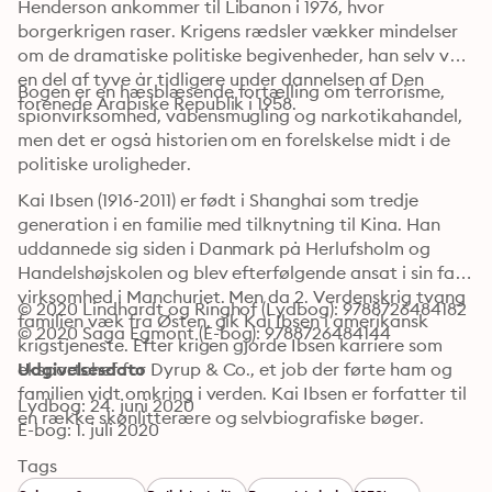
Henderson ankommer til Libanon i 1976, hvor 
borgerkrigen raser. Krigens rædsler vækker mindelser 
om de dramatiske politiske begivenheder, han selv var 
en del af tyve år tidligere under dannelsen af Den 
Bogen er en hæsblæsende fortælling om terrorisme, 
forenede Arabiske Republik i 1958. 
spionvirksomhed, våbensmugling og narkotikahandel, 
men det er også historien om en forelskelse midt i de 
politiske uroligheder. 
Kai Ibsen (1916-2011) er født i Shanghai som tredje 
generation i en familie med tilknytning til Kina. Han 
uddannede sig siden i Danmark på Herlufsholm og 
Handelshøjskolen og blev efterfølgende ansat i sin fars 
virksomhed i Manchuriet. Men da 2. Verdenskrig tvang 
© 2020 Lindhardt og Ringhof (Lydbog): 9788726484182
familien væk fra Østen, gik Kai Ibsen i amerikansk 
© 2020 Saga Egmont (E-bog): 9788726484144
krigstjeneste. Efter krigen gjorde Ibsen karriere som 
eksportchef for Dyrup & Co., et job der førte ham og 
Udgivelsesdato
familien vidt omkring i verden. Kai Ibsen er forfatter til 
Lydbog: 24. juni 2020
en række skønlitterære og selvbiografiske bøger.
E-bog: 1. juli 2020
Tags