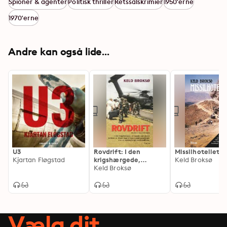
Spioner & agenter
Politisk thriller
Retssalskrimier
1950'erne
1970'erne
Andre kan også lide...
U3
Rovdrift: I den
Missilhotellet
Kjartan Fløgstad
krigshærgede,
Keld Broksø
afrikanske stat
Keld Broksø
Liberia indleder en
dansk læge et
katastrofalt
samarbejde med et
internationalt
Vælg dit
medicinalfirma.