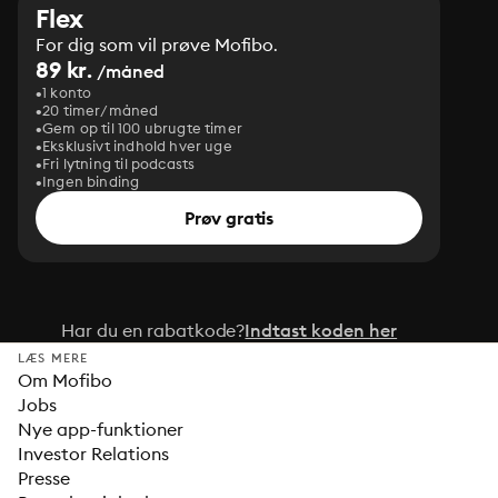
Flex
For dig som vil prøve Mofibo.
89 kr.
/måned
1 konto
20 timer/måned
Gem op til 100 ubrugte timer
Eksklusivt indhold hver uge
Fri lytning til podcasts
Ingen binding
Prøv gratis
Har du en rabatkode?
Indtast koden her
LÆS MERE
Om Mofibo
Jobs
Nye app-funktioner
Investor Relations
Presse