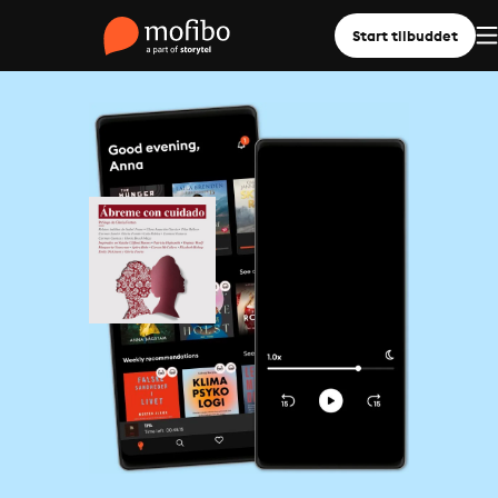
Start tilbuddet