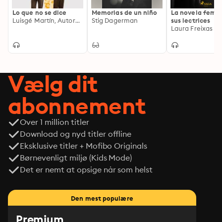
que ahora vivimos y escribimos tendemos las manos a 
Lo que no se dice
Memorias de un niño
La novela femen
nuestras referentes, construyendo así un puente entre 
Luisgé Martín, Autores Varios
Stig Dagerman
sus lectrices
el pasado y el presente, una nueva historia literaria sin 
mentiras, secretos ni silencios" (Gloria Fortún)
Vælg dit
abonnement
Over 1 million titler
Download og nyd titler offline
Eksklusive titler + Mofibo Originals
Børnevenligt miljø (Kids Mode)
Det er nemt at opsige når som helst
Den mest populære
Premium