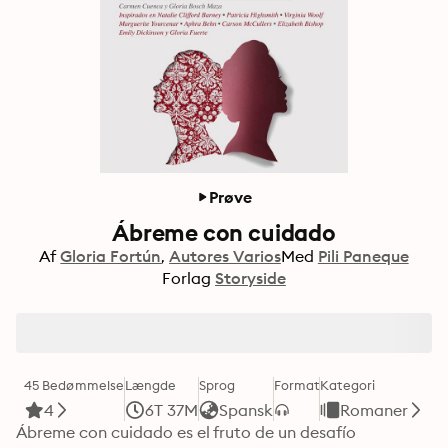
Prøve
Ábreme con cuidado
Af
Gloria Fortún
Autores Varios
Med
Pili Paneque
Forlag
Storyside
45 Bedømmelse
Længde
Sprog
Format
Kategori
4
6T 37M
Spansk
Romaner
Ábreme con cuidado es el fruto de un desafío 