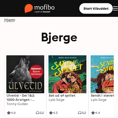
Start tilbuddet
Hjem
Bjerge
Ulvetid - Del 1&2:
Sat ud af spillet
Sendt i støvet
1000-Årsriget -
Lyla Sage
Lyla Sage
sagaen
Tonny Gulløv
4.8
4.5
4.4