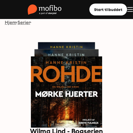
Start tilbuddet
Hjem
Serier
Wilma Lind - Bogserien