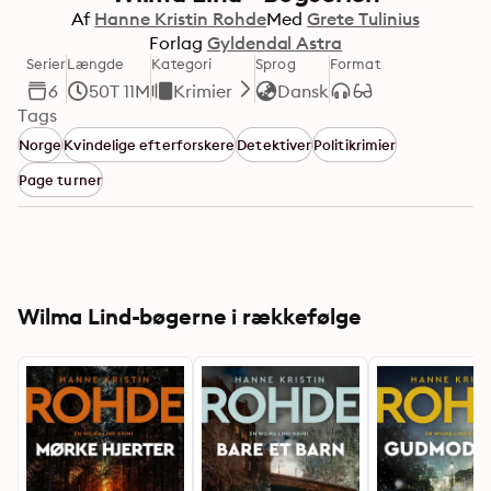
Af
Hanne Kristin Rohde
Med
Grete Tulinius
Forlag
Gyldendal Astra
Serier
Længde
Kategori
Sprog
Format
6
50T 11M
Krimier
Dansk
Tags
Norge
Kvindelige efterforskere
Detektiver
Politikrimier
Page turner
Wilma Lind-bøgerne i rækkefølge