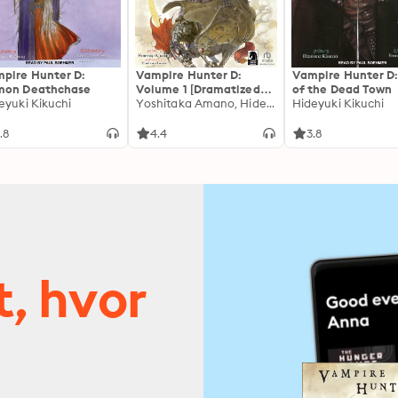
pire Hunter D:
Vampire Hunter D:
Vampire Hunter D:
mon Deathchase
Volume 1 [Dramatized
of the Dead Town
eyuki Kikuchi
Adaptation]: Vampire
Yoshitaka Amano, Hideyuki Kikuchi
Hideyuki Kikuchi
Hunter D 1
.8
4.4
3.8
t, hvor