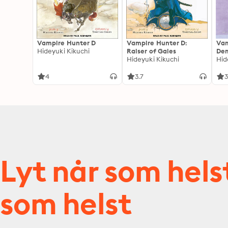
Vampire Hunter D
Vampire Hunter D:
Vam
Hideyuki Kikuchi
Raiser of Gales
De
Hideyuki Kikuchi
Hid
4
3.7
3
Lyt når som hels
som helst