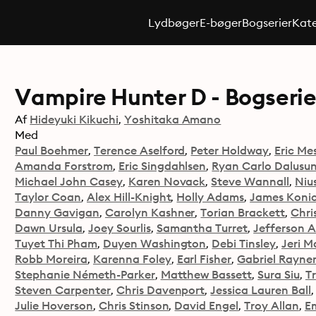
Lydbøger
E-bøger
Bogserier
Kate
Vampire Hunter D - Bogseri
Af
Hideyuki Kikuchi
Yoshitaka Amano
Med
Paul Boehmer
Terence Aselford
Peter Holdway
Eric Me
Amanda Forstrom
Eric Singdahlsen
Ryan Carlo Dalusu
Michael John Casey
Karen Novack
Steve Wannall
Niu
Taylor Coan
Alex Hill-Knight
Holly Adams
James Koni
Danny Gavigan
Carolyn Kashner
Torian Brackett
Chri
Dawn Ursula
Joey Sourlis
Samantha Turret
Jefferson A.
Tuyet Thi Pham
Duyen Washington
Debi Tinsley
Jeri M
Robb Moreira
Karenna Foley
Earl Fisher
Gabriel Rayne
Stephanie Németh-Parker
Matthew Bassett
Sura Siu
T
Steven Carpenter
Chris Davenport
Jessica Lauren Ball
Julie Hoverson
Chris Stinson
David Engel
Troy Allan
Em