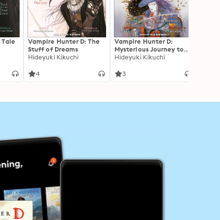
 Tale
Vampire Hunter D: The
Vampire Hunter D:
Vampi
Stuff of Dreams
Mysterious Journey to
Myste
Hideyuki Kikuchi
the North Sea: Part Two
Hideyuki Kikuchi
the N
Hideyu
4
3
5