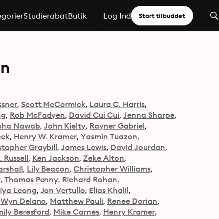
gorier
Studierabat
Butik
Log Ind
Start tilbuddet
en
ssner
Scott McCormick
Laura C. Harris
ng
Rob McFadyen
David Cui Cui
Jenna Sharpe
sha Nawab
John Kielty
Rayner Gabriel
cek
Henry W. Kramer
Yasmin Tuazon
stopher Graybill
James Lewis
David Jourdan
 Russell
Ken Jackson
Zeke Alton
arshall
Lily Beacon
Christopher Williams
r
Thomas Penny
Richard Rohan
riya Leong
Jon Vertullo
Elias Khalil
Wyn Delano
Matthew Pauli
Renee Dorian
ily Beresford
Mike Carnes
Henry Kramer