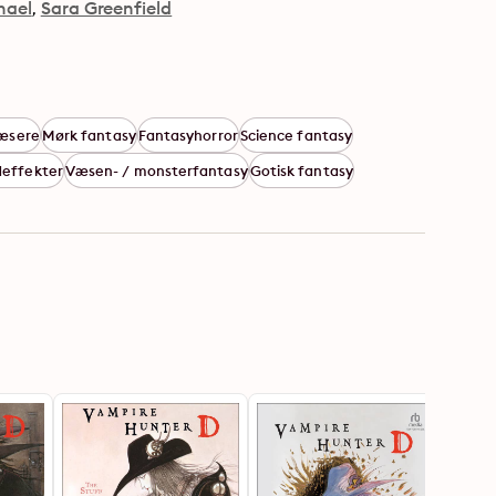
hael
Sara Greenfield
læsere
Mørk fantasy
Fantasyhorror
Science fantasy
deffekter
Væsen- / monsterfantasy
Gotisk fantasy