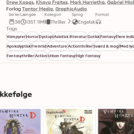
Drew Kopas
Khaya Fraites
Mark Harrietha
Gabriel Mic
Forlag
Tantor Media
GraphicAudio
Serier
Længde
Kategori
Sprog
Format
38
135T 11M
Thriller
Engelsk
Tags
Vampyrer
Horror
Dystopi
Asiatisk litteratur
Gotisk
Fantasy
Flere ind
Apokalyptisk
Fremtid
Adventure
Actionthriller
Sværd & magi
Med ly
Fantasythriller
Action
Urban fantasy
High fantasy
ækkefølge