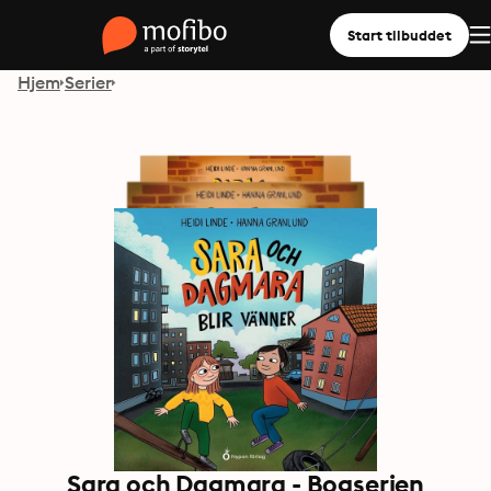
Start tilbuddet
Hjem
Serier
Sara och Dagmara - Bogserien