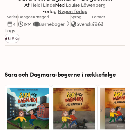
Af
Heidi Linde
Med
Louise Löwenberg
Forlag
Nypon förlag
Serier
Længde
Kategori
Sprog
Format
4
19M
Børnebøger
Svensk
Tags
6 til 9 år
Sara och Dagmara-bøgerne i rækkefølge