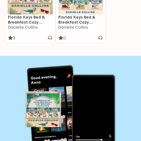
Florida Keys Bed &
Florida Keys Bed &
Breakfast Cozy
Breakfast Cozy
Mystery Collection:
Danielle Collins
Mystery Collection:
Danielle Collins
Books 1-3
Books 4-6
3
0