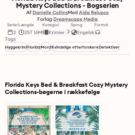
Mystery Collections - Bogserien
Af
Danielle Collins
Med
Aida Reluzco
Forlag
Dreamscape Media
Serier
Længde
Kategori
Sprog
Format
2
25T 16M
Krimier
Engelsk
Tags
Hyggekrimi
Florida
Mord
Kvindelige efterforskere
Detektiver
Florida Keys Bed & Breakfast Cozy Mystery
Collections-bøgerne i rækkefølge