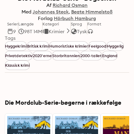
Af
Richard Osman
Med
Johannes Steck
Beate Himmelstoß
Forlag
Hörbuch Hamburg
Serier
Længde
Kategori
Sprog
Format
9
98T 14M
Krimier
Tysk
Tags
Hyggekrimi
Britisk krimi
Humoristiske krimier
Feelgood
Hyggelig
Privatdetektiv
2020'erne
Storbritannien
2000-tallet
England
Klassisk krimi
Die Mordclub-Serie-bøgerne i rækkefølge