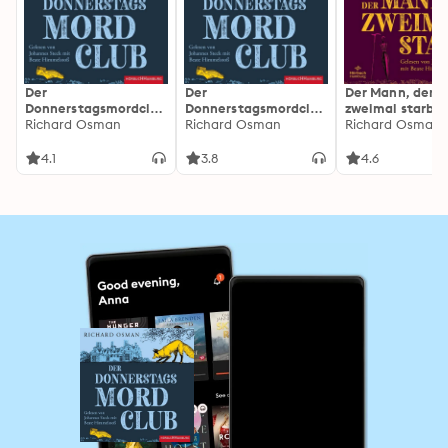
Der
Der
Der Mann, der
Donnerstagsmordclub
Donnerstagsmordclub
zweimal starb (
(Die Mordclub-Serie 1)
Richard Osman
(Die Mordclub-Serie 1)
Richard Osman
Mordclub-Serie 
Richard Osman
4.1
3.8
4.6