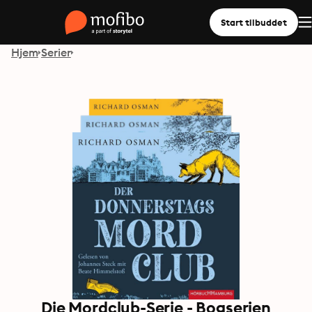
Start tilbuddet
Hjem
Serier
Die Mordclub-Serie - Bogserien