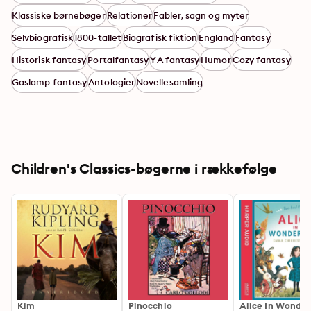
Klassiske børnebøger
Relationer
Fabler, sagn og myter
Selvbiografisk
1800-tallet
Biografisk fiktion
England
Fantasy
Historisk fantasy
Portalfantasy
YA fantasy
Humor
Cozy fantasy
Gaslamp fantasy
Antologier
Novellesamling
Children's Classics-bøgerne i rækkefølge
Kim
Pinocchio
Alice In Wonde