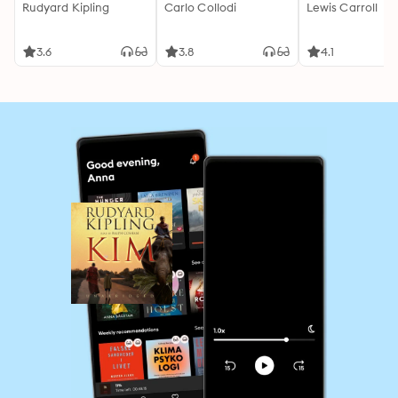
Rudyard Kipling
Carlo Collodi
Lewis Carroll
3.6
3.8
4.1