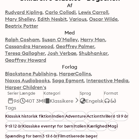
Af
Rudyard Kipling
Carlo Collodi
Lewis Carroll
Mary Shelley
Edith Nesbit
Various
Oscar Wilde
Beatrix Potter
Med
Ralph Cosham
Susan O’Malley
Harry Man
Cassandra Harwood
Geoffrey Palmer
Teresa Gallagher
Josh Verbae
Shubhankar
Geoffrey Howard
Forlag
Blackstone Publishing
HarperCollins
Naxos Audiobooks
Saga Egmont
Interactive Media
Harper Children's
Serier
Længde
Kategori
Sprog
Format
96
40T 3M
Klassikere
Engelsk
Tags
Klassisk historisk fiktion
Indien
Adventure
Actionthriller
6 til 9 år
9 til 12 år
Klassiske eventyr for børn
Italien
Kærlighed
Magi
Spænding for børn
3 til 6 år
Filmatiserede bøger