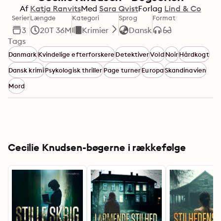
Af
Katja Ranvits
Med
Sara Qvist
Forlag
Lind & Co
Serier
Længde
Kategori
Sprog
Format
3
20T 36M
Krimier
Dansk
Tags
Danmark
Kvindelige efterforskere
Detektiver
Vold
Noir
Hårdkogt
Dansk krimi
Psykologisk thriller
Page turner
Europa
Skandinavien
Mord
Cecilie Knudsen-bøgerne i rækkefølge