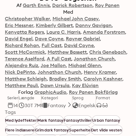
Af
Garth Ennis
Darick Robertson
Roy Panen
Med
Christopher Walker
Michael John Casey
Eric Messner
Kimberly Gilbert
Danny Gavigan
Kenyatta Rogers
Laura C. Harris
Amanda Forstrom
David Engel
Dave Coyne
Rayner Gabriel
Richard Rohan
Full Cast
David Coyne
Scott McCormick
Matthew Bassett
Chris Genebach
Terence Aselford
A Full Cast
Jonathon Church
Alejandro Ruiz
Joe Mallon
Michael Glenn
Nick DePinto
Johnathon Church
Henry Kramer
Matthew Schleigh
Bradley Smith
Carolyn Kashner
Matthew Pauli
Dawn Ursula
Kay Elúvian
Forlag
GraphicAudio
Roy Panen Bokförlag
Serier
Længde
Kategori
Sprog
Format
14
30T 7M
Fantasy
Engelsk
Tags
Med lydeffekter
Mørk fantasy
Fantasythriller
Urban fantasy
Flere indlæsere
Grimdark fantasy
Superhelte
Det vilde vesten