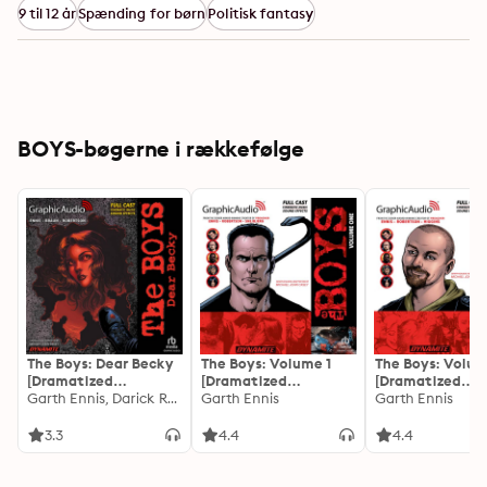
9 til 12 år
Spænding for børn
Politisk fantasy
BOYS-bøgerne i rækkefølge
The Boys: Dear Becky
The Boys: Volume 1
The Boys: Volum
[Dramatized
[Dramatized
[Dramatized
Adaptation]: The Boys
Garth Ennis, Darick Robertson
Adaptation]
Garth Ennis
Adaptation]
Garth Ennis
3.3
4.4
4.4