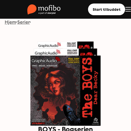
Start tilbuddet
Hjem
Serier
BOYS - Bogserien