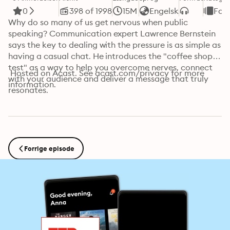
0
398 of 1998
15M
Engelsk
Fak
Why do so many of us get nervous when public 
speaking? Communication expert Lawrence Bernstein 
says the key to dealing with the pressure is as simple as 
having a casual chat. He introduces the "coffee shop 
test" as a way to help you overcome nerves, connect 
 Hosted on Acast. See acast.com/privacy for more 
with your audience and deliver a message that truly 
information.
resonates.
Forrige episode