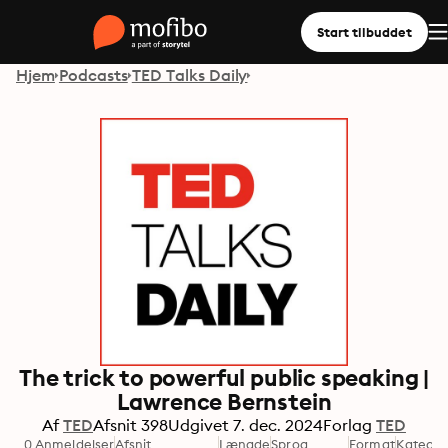
Start tilbuddet
Hjem
Podcasts
TED Talks Daily
The trick to powerful public speaking |
Lawrence Bernstein
Af
TED
Afsnit
398
Udgivet
7. dec. 2024
Forlag
TED
0 Anmeldelser
Afsnit
Længde
Sprog
Format
Kategor