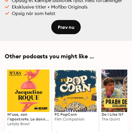
Opdag et kæmpe bibliotek fyldt med fortællinger
Eksklusive titler + Mofibo Originals
Opsig når som helst
Prøv nu
Other podcasts you might like ...
M’usa, con
FC PopCorn
Do I Like It?
l’apostrofo. Le donne
Film Companion
The Quint
di Picasso
Letizia Bravi