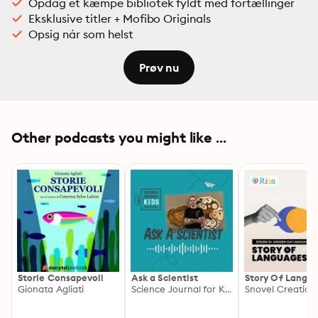
Opdag et kæmpe bibliotek fyldt med fortællinger
Eksklusive titler + Mofibo Originals
Opsig når som helst
Prøv nu
Other podcasts you might like ...
Storie Consapevoli
Ask a Scientist
Story Of Langu
Gionata Agliati
Science Journal for Kids
Snovel Creation