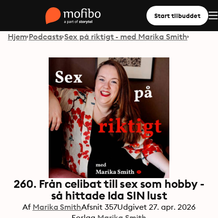
Start tilbuddet
Hjem
Podcasts
Sex på riktigt - med Marika Smith
260. Från celibat till sex som hobby -
så hittade Ida SIN lust
Af
Marika Smith
Afsnit
357
Udgivet
27. apr. 2026
Forlag
Marika Smith