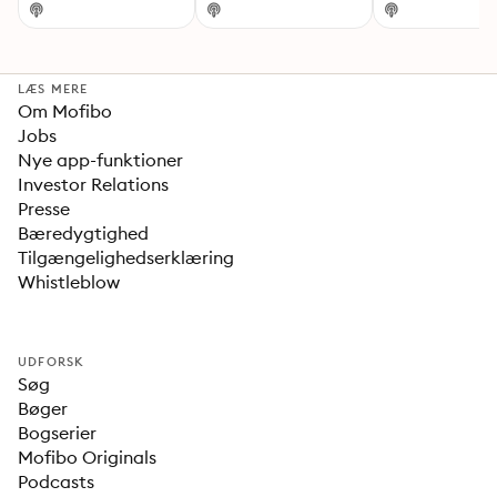
LÆS MERE
Om Mofibo
Jobs
Nye app-funktioner
Investor Relations
Presse
Bæredygtighed
Tilgængelighedserklæring
Whistleblow
UDFORSK
Søg
Bøger
Bogserier
Mofibo Originals
Podcasts