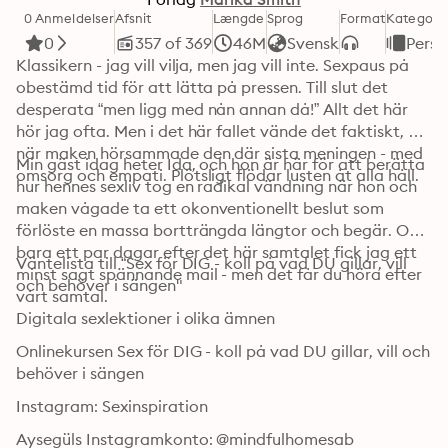
0 Anmeldelser
Afsnit
Længde
Sprog
Format
Kategori
0
357 of 369
46M
Svensk
Perso
Klassikern - jag vill vilja, men jag vill inte. Sexpaus på 
obestämd tid för att lätta på pressen. Till slut det 
desperata “men ligg med nån annan då!” Allt det här 
hör jag ofta. Men i det här fallet vände det faktiskt, 
när maken hörsammade den där sista meningen - med 
Min gäst idag heter Ida, och hon är här för att berätta 
omsorg och empati. Plötsligt flödar lusten åt alla håll. 
hur hennes sexliv tog en radikal vändning när hon och 
maken vågade ta ett okonventionellt beslut som 
förlöste en massa bortträngda längtor och begär. Och 
bara ett par dagar efter det här samtalet fick jag ett 
Väntelista till “Sex för DIG - koll på vad DU gillar, vill 
minst sagt spännande mail - men det får du höra efter 
och behöver i sängen"
vårt samtal.
Digitala sexlektioner i olika ämnen
Onlinekursen Sex för DIG - koll på vad DU gillar, vill och 
behöver i sängen
Instagram: Sexinspiration
Aysegüls Instagramkonto: @mindfulhomesab