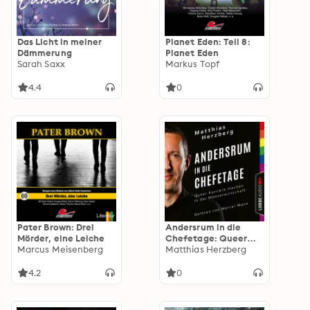
Das Licht in meiner
Planet Eden: Teil 8:
Dämmerung
Planet Eden
Sarah Saxx
Markus Topf
4.4
0
Pater Brown: Drei
Andersrum in die
Mörder, eine Leiche
Chefetage: Queer
Marcus Meisenberg
Karriere machen in
Matthias Herzberg
der Männerwirtschaft
4.2
0