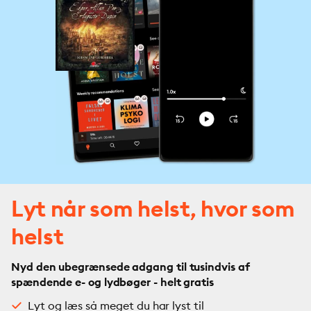
Lyt når som helst, hvor som
helst
Nyd den ubegrænsede adgang til tusindvis af
spændende e- og lydbøger - helt gratis
Lyt og læs så meget du har lyst til