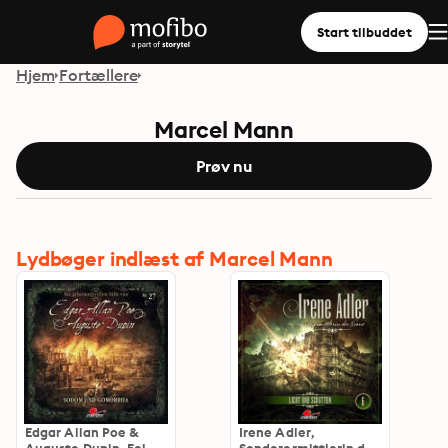
Start tilbuddet
Hjem
Fortællere
Marcel Mann
Prøv nu
Lydbøger indlæst af Marcel Mann
Edgar Allan Poe &
Irene Adler,