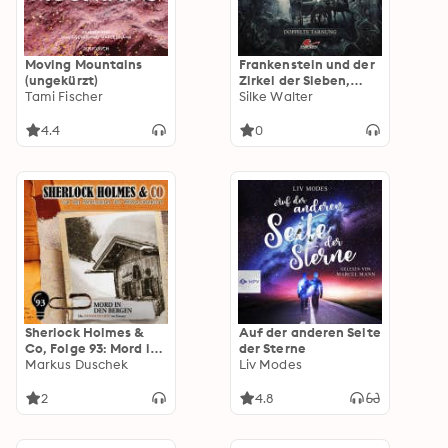
Moving Mountains
Frankenstein und der
(ungekürzt)
Zirkel der Sieben,
Tami Fischer
Folge 26: Doppelte
Silke Walter
Tarnung (ungekürzt)
4.4
0
Sherlock Holmes &
Auf der anderen Seite
Co, Folge 93: Mord in
der Sterne
den Bergen
Markus Duschek
Liv Modes
(ungekürzt)
2
4.8