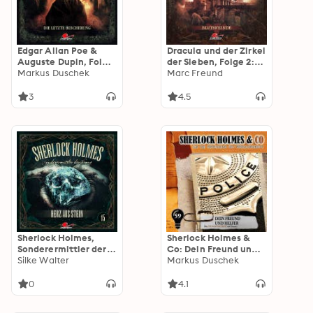
Edgar Allan Poe &
Dracula und der Zirkel
Auguste Dupin, Folge
der Sieben, Folge 2:
28: Die letzte
Markus Duschek
Blutsfeinde
Marc Freund
Bescherung
(ungekürzt)
3
4.5
Sherlock Holmes,
Sherlock Holmes &
Sonderermittler der
Co: Dein Freund und
Krone, Folge 15: Herz
Silke Walter
Helfer
Markus Duschek
aus Stein (ungekürzt)
0
4.1