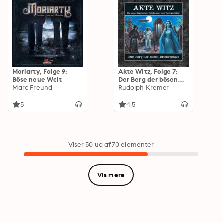
Moriarty, Folge 9:
Akte Witz, Folge 7:
Böse neue Welt
Der Berg der bösen
Marc Freund
Bruderschaft
Rudolph Kremer
5
4.5
Viser 50 ud af 70 elementer
Vis mere