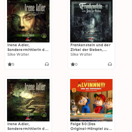
Irene Adler,
Frankenstein und der
Sonderermittlerin der
Zirkel der Sieben,
Krone, Folge 33: Ein
Silke Walter
Folge 27: Finsteres
Silke Walter
altes Problem
Erbe (Ungekürzt)
(ungekürzt)
5
0
Irene Adler,
Folge 50 (Das
Sonderermittlerin der
Original-Hörspiel zur