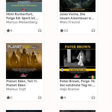
Mimi Rutherfurt,
Jules Verne, Die
Folge 58: Sport ist
neuen Abenteuer des
Mord
Marcus Meisenberg
Phileas Fogg, Folge
Marc Freund
36: Der letzte Tag auf
Erden
4
3.5
Planet Eden, Teil 11:
Pater Brown, Folge 76:
Planet Eden
Der schönste Tag im
Markus Topf
Leben
Hajo Bremer
0
4