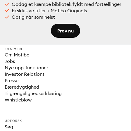
Opdag et kæmpe bibliotek fyldt med fortællinger
Eksklusive titler + Mofibo Originals
Opsig når som helst
Prøv nu
LÆS MERE
Om Mofibo
Jobs
Nye app-funktioner
Investor Relations
Presse
Bæredygtighed
Tilgængelighedserklæring
Whistleblow
UDFORSK
Søg