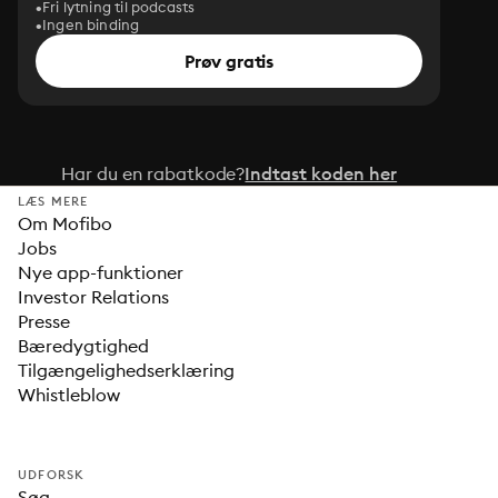
Fri lytning til podcasts
Ingen binding
Prøv gratis
Har du en rabatkode?
Indtast koden her
LÆS MERE
Om Mofibo
Jobs
Nye app-funktioner
Investor Relations
Presse
Bæredygtighed
Tilgængelighedserklæring
Whistleblow
UDFORSK
Søg