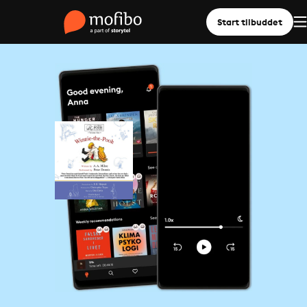
Start tilbuddet