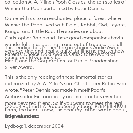
collection A. A. Milne's Pooh Classics, the ten stories of 
Winnie-the-Pooh performed by Peter Dennis.
Come with us to an enchanted place, a forest where 
Winnie-the-Pooh lived with Piglet, Rabbit, Owl, Eeyore, 
Kanga, and Little Roo. The stories are about 
Christopher Robin and these good companions having 
wonderful times getting in and out of trouble. It is all 
This reading has earned the prestigious Audie Award, 
very exciting and, really, quite thrilling no matter how 
Parents' Choice Gold Award, Ohio State Award of 
young or old you may be.
Merit, and the Corporation for Public Broadcasting 
Silver Award.
This is the only reading of these immortal stories 
authorized by A. A. Milne's son, Christopher Robin, who 
wrote, "Peter Dennis has made himself Pooh's 
Ambassador Extraordinary and no bear has ever had a 
more devoted friend. So if you want to meet the real 
© 2004 Bother! LA Production (Lydbog): 9781481541978
Pooh, the bear I knew, the bear my father wrote about, 
listen to Peter."
Udgivelsesdato
Lydbog: 1. december 2004