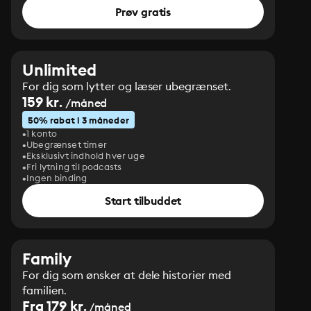
Prøv gratis
Unlimited
For dig som lytter og læser ubegrænset.
159 kr.
/måned
50% rabat i 3 måneder
1 konto
Ubegrænset timer
Eksklusivt indhold hver uge
Fri lytning til podcasts
Ingen binding
Start tilbuddet
Family
For dig som ønsker at dele historier med
familien.
Fra 179 kr.
/måned