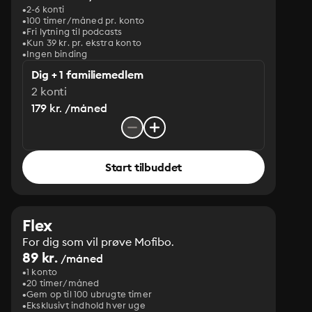
2-6 konti
100 timer/måned pr. konto
Fri lytning til podcasts
Kun 39 kr. pr. ekstra konto
Ingen binding
Dig + 1 familiemedlem
2 konti
179 kr. /måned
Start tilbuddet
Flex
For dig som vil prøve Mofibo.
89 kr.
/måned
1 konto
20 timer/måned
Gem op til 100 ubrugte timer
Eksklusivt indhold hver uge