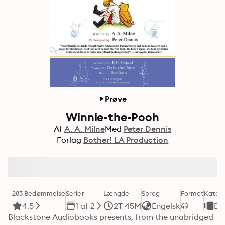
Prøve
Winnie-the-Pooh
Af
A. A. Milne
Med
Peter Dennis
Forlag
Bother! LA Production
283 Bedømmelse
Serier
Længde
Sprog
Format
Katego
4.5
1 af 2
2T 45M
Engelsk
Bø
Blackstone Audiobooks presents, from the unabridged 