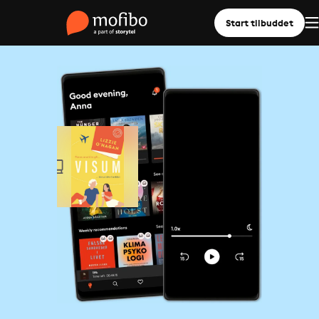
Start tilbuddet