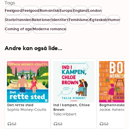
Tags
Feelgood
Feelgood
Romantisk
Europa
England
London
Storbritannien
Relationer
Identitet
Feminisme
Ægteskab
Humor
Coming of age
Moderne romance
Andre kan også lide...
Det rette sted
Ind i kampen, Chloe
Bogmennesker
Sophia Money-Coutts
Brown
Jackie Ashende
Talia Hibbert