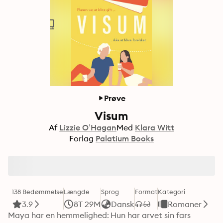
Prøve
Visum
Af
Lizzie O’Hagan
Med
Klara Witt
Forlag
Palatium Books
138 Bedømmelse
Længde
Sprog
Format
Kategori
3.9
8T 29M
Dansk
Romaner
Maya har en hemmelighed: Hun har arvet sin fars 