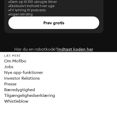
Gem op til 100 ubrugte timer
Eksklusivt indhold hver uge
Fri lytning til podcasts
Ingen binding
Prøv gratis
Har du en rabatkode?
Indtast koden her
LÆS MERE
Om Mofibo
Jobs
Nye app-funktioner
Investor Relations
Presse
Bæredygtighed
Tilgængelighedserklæring
Whistleblow