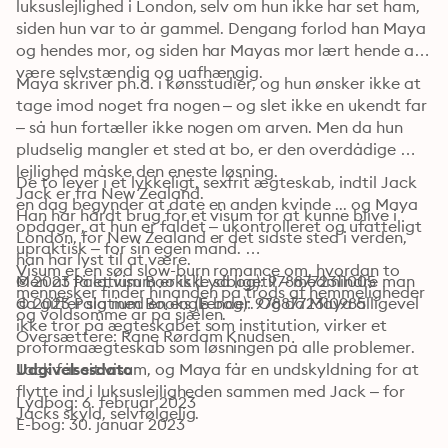
luksuslejlighed i London, selv om hun ikke har set ham, 
siden hun var to år gammel. Dengang forlod han Maya 
og hendes mor, og siden har Mayas mor lært hende at 
være selvstændig og uafhængig. 
Maya skriver ph.d. i kønsstudier, og hun ønsker ikke at 
tage imod noget fra nogen – og slet ikke en ukendt far 
– så hun fortæller ikke nogen om arven. Men da hun 
pludselig mangler et sted at bo, er den overdådige 
lejlighed måske den eneste løsning. 

De to lever i et lykkeligt, sexfrit ægteskab, indtil Jack 
Jack er fra New Zealand. 

en dag begynder at date en anden kvinde ... og Maya 
Han har hårdt brug for et visum for at kunne blive i 
opdager, at hun er faldet – ukontrolleret og ufatteligt 
London, for New Zealand er det sidste sted i verden, 
upraktisk – for sin egen mand. 

han har lyst til at være. 

Visum er en sød slow-burn romance om, hvordan to 
Men at få et visum er ikke så ligetil – medmindre man 
© 2023 Palatium Books (Lydbog): 9788772311005
mennesker finder hinanden på trods af hemmeligheder 
da gifter sig med en englænder. Og da Maya alligevel 
© 2023 Palatium Books (E-bog): 9788772310985
og voldsomme ar på sjælen.
ikke tror på ægteskabet som institution, virker et 
Oversættere: Rane Rørdam Knudsen
proformaægteskab som løsningen på alle problemer. 
Jack får sit visum, og Maya får en undskyldning for at 
Udgivelsesdato
flytte ind i luksuslejligheden sammen med Jack – for 
Lydbog: 6. februar 2023
Jacks skyld, selvfølgelig.
E-bog: 30. januar 2023