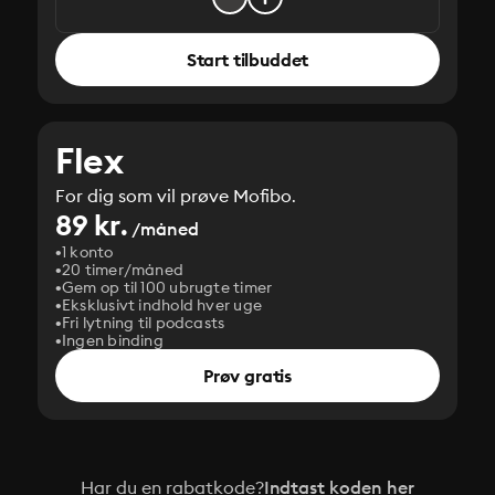
Start tilbuddet
Flex
For dig som vil prøve Mofibo.
89 kr.
/måned
1 konto
20 timer/måned
Gem op til 100 ubrugte timer
Eksklusivt indhold hver uge
Fri lytning til podcasts
Ingen binding
Prøv gratis
Har du en rabatkode?
Indtast koden her