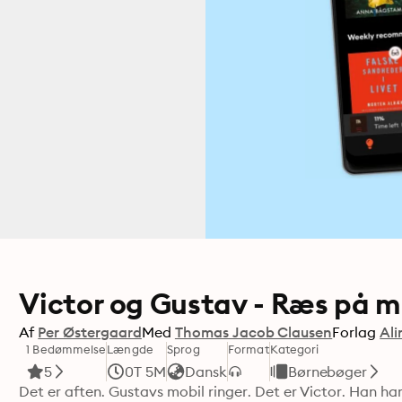
Victor og Gustav - Ræs på 
Af
Per Østergaard
Med
Thomas Jacob Clausen
Forlag
Ali
1 Bedømmelse
Længde
Sprog
Format
Kategori
5
0T 5M
Dansk
Børnebøger
Det er aften. Gustavs mobil ringer. Det er Victor. Han har 