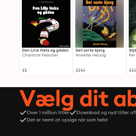
Den Lille Heks og gåden
Det sorte bjerg
Stj
Charlotte Fleischer
Annette Herzog
Pe
Vælg dit 
Over 1 million titler
Download og nyd titler off
Det er nemt at opsige når som helst