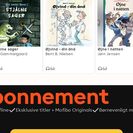
ålne sager
Øjvind - din ånd
Øjne i natten
r Gammelgaard
Bent B. Nielsen
Jørn Jensen
abonnement
line
Eksklusive titler + Mofibo Originals
Børnevenligt mi