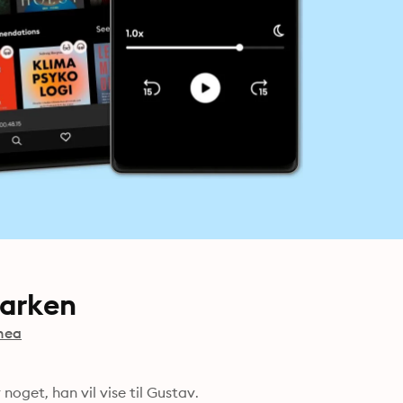
marken
nea
noget, han vil vise til Gustav.
