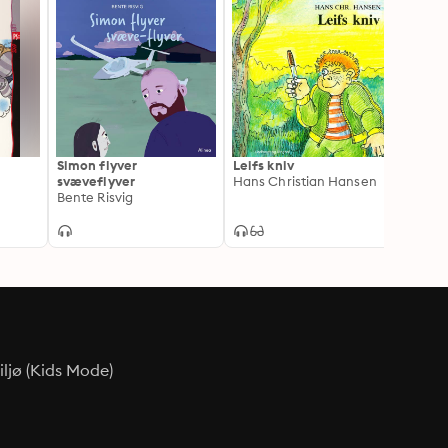
Simon flyver
Leifs kniv
Farli
svæveflyver
Hans Christian Hansen
Jørn 
Bente Risvig
ljø (Kids Mode)