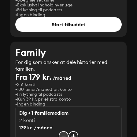
Ubegrænset timer
Eksklusivt indhold hver uge
Fri lytning til podcasts
Ingen binding
Start tilbuddet
Family
For dig som ønsker at dele historier med
familien.
Fra 179 kr.
/måned
2-6 konti
100 timer/måned pr. konto
Fri lytning til podcasts
Kun 39 kr. pr. ekstra konto
Ingen binding
Dig + 1 familiemedlem
2 konti
179 kr. /måned