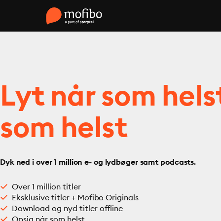
Lyt når som hels
som helst
Dyk ned i over 1 million e- og lydbøger samt podcasts.
Over 1 million titler
Eksklusive titler + Mofibo Originals
Download og nyd titler offline
Opsig når som helst