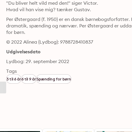
"Du bliver helt vild med den!" siger Victor.

Hvad vil han vise mig? tænker Gustav.
Per Østergaard (f. 1950) er en dansk børnebogsforfatter. Fæl
dramatik, spænding og nærvær. Per Østergaard er uddan
for børn.
© 2022 Alinea (Lydbog): 9788728410837
Udgivelsesdato
Lydbog: 29. september 2022
Tags
3 til 6 år
6 til 9 år
Spænding for børn