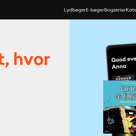
Lydbøger
E-bøger
Bogserier
Kate
t, hvor