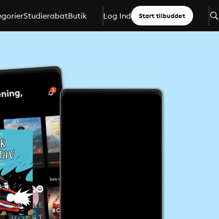
gorier
Studierabat
Butik
Log Ind
Start tilbuddet