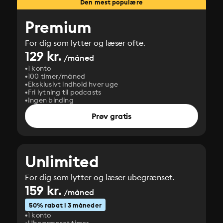
Den mest populære
Premium
For dig som lytter og læser ofte.
129 kr.
/måned
1 konto
100 timer/måned
Eksklusivt indhold hver uge
Fri lytning til podcasts
Ingen binding
Prøv gratis
Unlimited
For dig som lytter og læser ubegrænset.
159 kr.
/måned
50% rabat i 3 måneder
1 konto