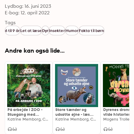
Lydbog: 16. juni 2023
E-bog: 12. april 2022
Tags
6 til 9 år
Let at læse
Dyr
Insekter
Humor
Fakta til børn
Andre kan også lide...
På arbejde i ZOO -
Store tænder og
Dyrenes dronnin
Stuegang med
udsatte øjne - læs
vilde historier 
dyrlægen
Katrine Memborg, Carsten Grøndal, Zoologisk Have
selv-serie
Katrine Memborg, Carsten Grøndahl, Signe Thorius
hunner
Mogens Trolle