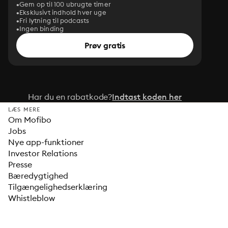
Gem op til 100 ubrugte timer
Eksklusivt indhold hver uge
Fri lytning til podcasts
Ingen binding
Prøv gratis
Har du en rabatkode?
Indtast koden her
LÆS MERE
Om Mofibo
Jobs
Nye app-funktioner
Investor Relations
Presse
Bæredygtighed
Tilgængelighedserklæring
Whistleblow