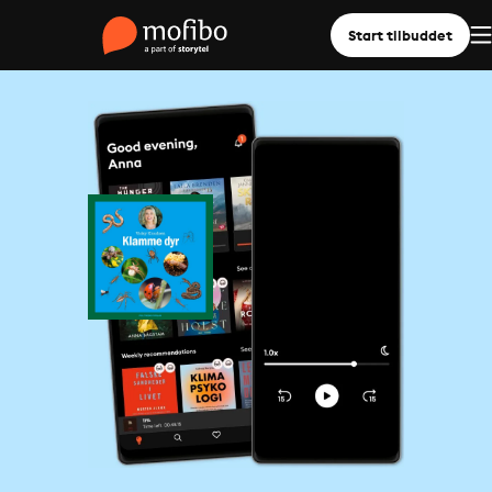
Start tilbuddet