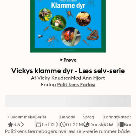
Prøve
Vickys klamme dyr - Læs selv-serie
Af
Vicky Knudsen
Med
Ann Hjort
Forlag
Politikens Forlag
7 Bedømmelse
Serier
Længde
Sprog
Format
Kategori
3.6
1 af 12
0T 20M
Dansk
Børn
Politikens Børnebøgers nye læs selv-serie rummer både 