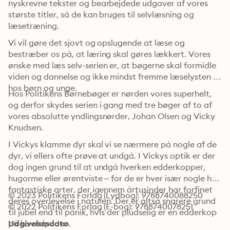
nyskrevne tekster og bearbejdede udgaver af vores 
største titler, så de kan bruges til selvlæsning og 
læsetræning.
Vi vil gøre det sjovt og opslugende at læse og 
bestræber os på, at læring skal gøres lækkert. Vores 
ønske med læs selv-serien er, at bøgerne skal formidle 
viden og dannelse og ikke mindst fremme læselysten 
hos børn og unge.
Hos Politikens Børnebøger er nørden vores superhelt, 
og derfor skydes serien i gang med tre bøger af to af 
vores absolutte yndlingsnørder, Johan Olsen og Vicky 
Knudsen.
I Vickys klamme dyr skal vi se nærmere på nogle af de 
dyr, vi ellers ofte prøve at undgå. I Vickys optik er der 
dog ingen grund til at undgå hverken edderkopper, 
hugorme eller ørentviste – for de er hver især nogle helt 
fantastiske arter, der igennem årtusinder har forfinet 
© 2023 Politikens Forlag (Lydbog): 9788740088250
deres overlevelse i naturen. Der er altså snarere grund 
© 2022 Politikens Forlag (E-bog): 9788740078251
til jubel end til panik, hvis der pludselig er en edderkop 
på hovedpuden.
Udgivelsesdato