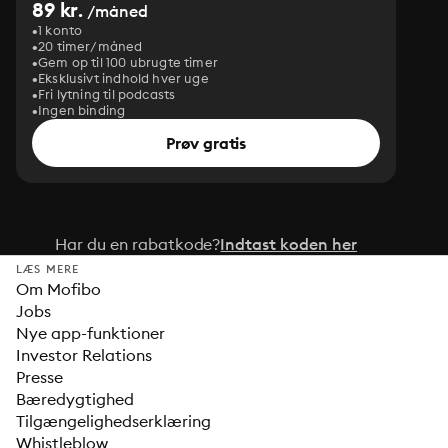
89 kr.
/måned
1 konto
20 timer/måned
Gem op til 100 ubrugte timer
Eksklusivt indhold hver uge
Fri lytning til podcasts
Ingen binding
Prøv gratis
Har du en rabatkode?
Indtast koden her
LÆS MERE
Om Mofibo
Jobs
Nye app-funktioner
Investor Relations
Presse
Bæredygtighed
Tilgængelighedserklæring
Whistleblow