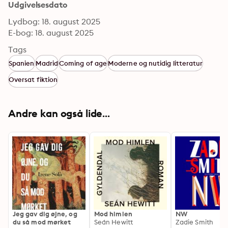
Udgivelsesdato
Lydbog: 18. august 2025
E-bog: 18. august 2025
Tags
Spanien
Madrid
Coming of age
Moderne og nutidig litteratur
Oversat fiktion
Andre kan også lide...
Jeg gav dig øjne, og
Mod himlen
NW
du så mod mørket
Seán Hewitt
Zadie Smith