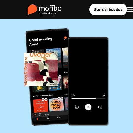
Start tilbuddet