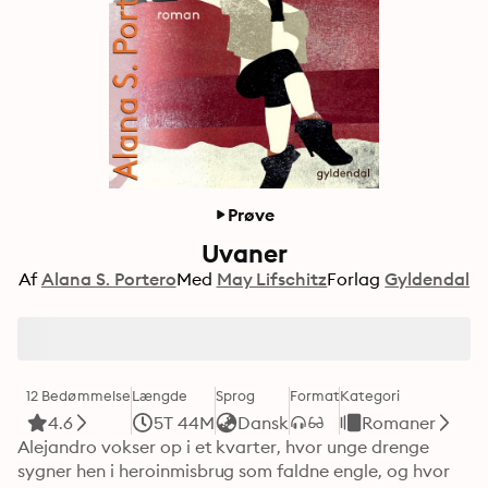
Prøve
Uvaner
Af
Alana S. Portero
Med
May Lifschitz
Forlag
Gyldendal
12 Bedømmelse
Længde
Sprog
Format
Kategori
4.6
5T 44M
Dansk
Romaner
Alejandro vokser op i et kvarter, hvor unge drenge 
sygner hen i heroinmisbrug som faldne engle, og hvor 