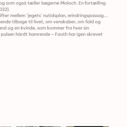
og som også tæller bøgerne Moloch. En fortælling 
22).

fter mellem ’jegets’ nutidsplan, erindringspassager 
nde tilbage til livet, om venskaber, om fald og 
nd og en kvinde, som kommer fra hver sin 
, pulsen hårdt hamrende – Fauth har igen skrevet 
rsker og germanist. I 2021 blev han tildelt Jan 
versættelser af især Thomas Bernhard.