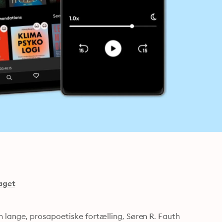
aget
lange, prosapoetiske fortælling, Søren R. Fauth 