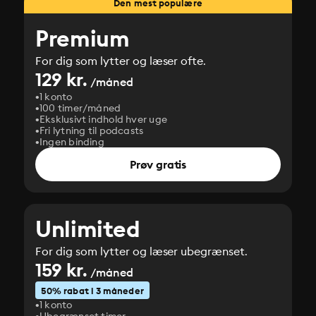
Den mest populære
Premium
For dig som lytter og læser ofte.
129 kr.
/måned
1 konto
100 timer/måned
Eksklusivt indhold hver uge
Fri lytning til podcasts
Ingen binding
Prøv gratis
Unlimited
For dig som lytter og læser ubegrænset.
159 kr.
/måned
50% rabat i 3 måneder
1 konto