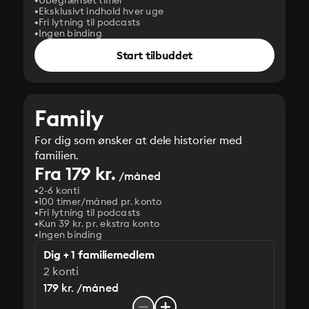
Ubegrænset timer
Eksklusivt indhold hver uge
Fri lytning til podcasts
Ingen binding
Start tilbuddet
Family
For dig som ønsker at dele historier med
familien.
Fra 179 kr.
/måned
2-6 konti
100 timer/måned pr. konto
Fri lytning til podcasts
Kun 39 kr. pr. ekstra konto
Ingen binding
Dig + 1 familiemedlem
2 konti
179 kr. /måned