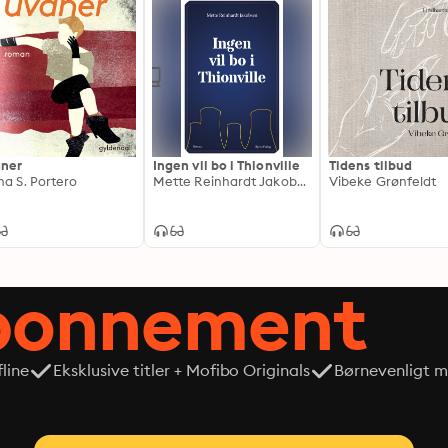
ner
Ingen vil bo i Thionville
Tidens tilbud
na S. Portero
Mette Reinhardt Jakobsen
Vibeke Grønfeldt
abonnement
line
Eksklusive titler + Mofibo Originals
Børnevenligt mi