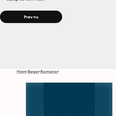
Prøv nu
Hjem
Bøger
Romaner