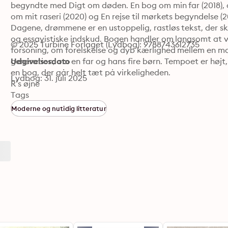
begyndte med Digt om døden. En bog om min far (2018), 
om mit raseri (2020) og En rejse til mørkets begyndelse (20
Dagene, drømmene er en ustoppelig, rastløs tekst, der ski
og essayistiske indskud. Bogen handler om langsomt at ve
© 2025 Turbine Forlaget (Lydbog): 9788743612735
forsoning, om forelskelse og dyb kærlighed mellem en ma
generation, om en far og hans fire børn. Tempoet er højt
Udgivelsesdato
en bog, der går helt tæt på virkeligheden.

Lydbog: 31. juli 2025
R’s øjne

hendes smil

Tags
de sidste gule blade på træerne

Moderne og nutidig litteratur
himlens lukkede tag 

selv november er smuk.

Søren R. Fauth er dr.phil., digter, oversætter, litteraturfo
Sonnergaards Mindelegat for sit forfatterskab og sine o