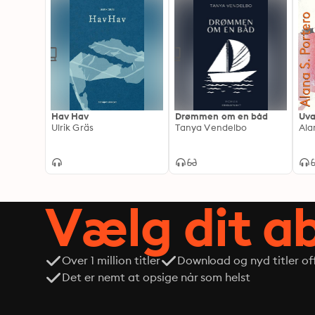
Hav Hav
Drømmen om en båd
Uva
Ulrik Gräs
Tanya Vendelbo
Ala
Vælg dit 
Over 1 million titler
Download og nyd titler off
Det er nemt at opsige når som helst