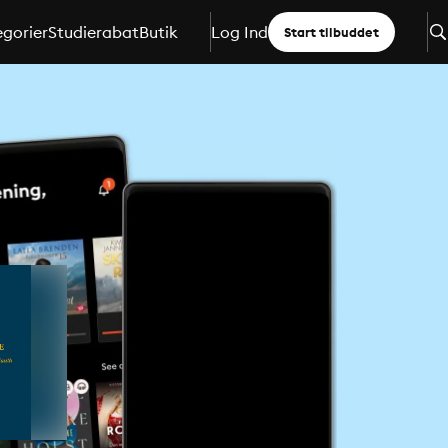
gorier
Studierabat
Butik
Log Ind
Start tilbuddet