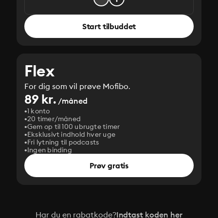
Start tilbuddet
Flex
For dig som vil prøve Mofibo.
89 kr.
/måned
1 konto
20 timer/måned
Gem op til 100 ubrugte timer
Eksklusivt indhold hver uge
Fri lytning til podcasts
Ingen binding
Prøv gratis
Har du en rabatkode?
Indtast koden her