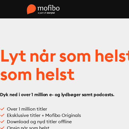
Lyt når som hels
som helst
Dyk ned i over 1 million e- og lydbøger samt podcasts.
Over 1 million titler
Eksklusive titler + Mofibo Originals
Download og nyd titler offline
Opsig når som helst