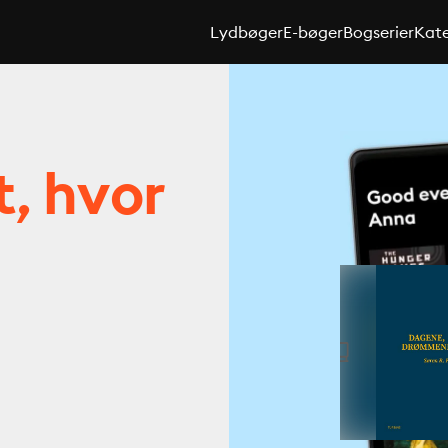
Lydbøger
E-bøger
Bogserier
Kate
t, hvor