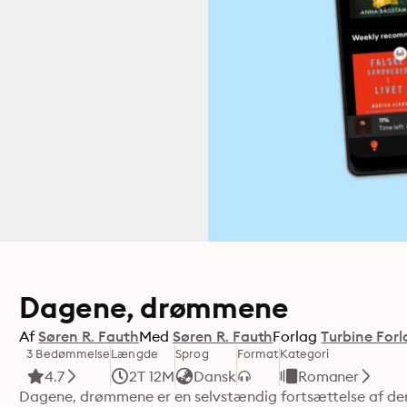
Dagene, drømmene
Af
Søren R. Fauth
Med
Søren R. Fauth
Forlag
Turbine Forl
3 Bedømmelse
Længde
Sprog
Format
Kategori
4.7
2T 12M
Dansk
Romaner
Dagene, drømmene er en selvstændig fortsættelse af den 