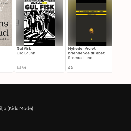
Gul fisk
Nyheder fra et
Mefis
Ulla Bruhn
brændende alfabet
Pia-M
Rasmus Lund
ljø (Kids Mode)