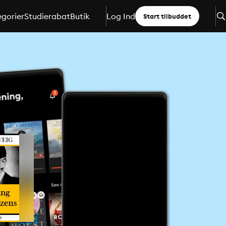
gorier
Studierabat
Butik
Log Ind
Start tilbuddet