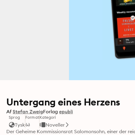
Untergang eines Herzens
Af
Stefan Zweig
Forlag
epubli
Sprog
Format
Kategori
Tysk
Noveller
Der Geheime Kommissionsrat Salomonsohn, einer der reic