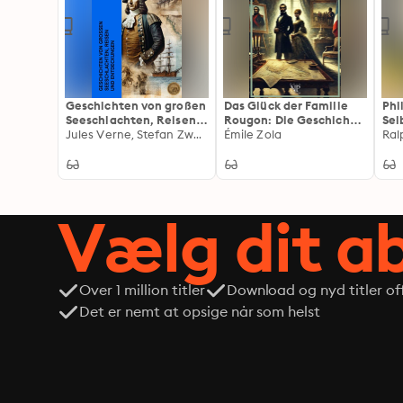
Geschichten von großen
Das Glück der Familie
Phi
Seeschlachten, Reisen
Rougon: Die Geschichte
Sel
und Entdeckungen:
Jules Verne, Stefan Zweig, Wilhelm Cremer, Heinrich Smidt
einer Familie unter dem
Émile Zola
(Ko
Biographien von Horatio
Zweiten Kaiserreich
Erw
Nelson, Jean Bart,
Rep
Christoph Kolumbus,
Men
Magellan, Francis Drake
Gra
und James Cook
und
Vælg dit 
gro
Over 1 million titler
Download og nyd titler off
Det er nemt at opsige når som helst