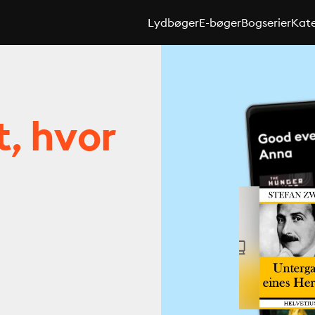
Lydbøger
E-bøger
Bogserier
Kate
t, hvor