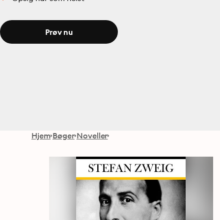
Prøv nu
Hjem
Bøger
Noveller