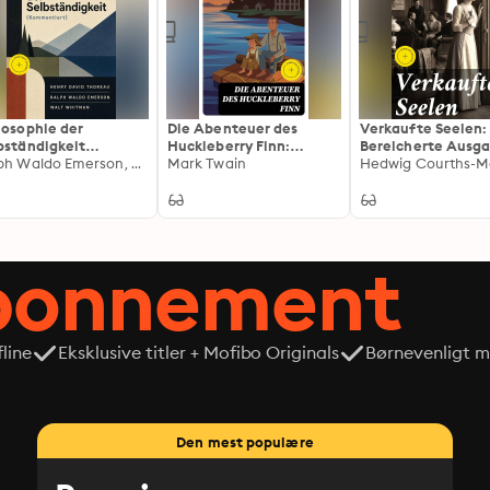
losophie der
Die Abenteuer des
Verkaufte Seelen:
bständigkeit
Huckleberry Finn:
Bereicherte Ausga
mmentiert):
Ralph Waldo Emerson, Walt Whitman, Henry David Thoreau
Bereicherte Ausgabe.
Mark Twain
Liebesroman
Hedwig Courths-M
eiterte Ausgabe.
räsentanten der
schheit, Walden,
shalme, Der Wert
 die Bedeutung
abonnement
ßer Menschen
line
Eksklusive titler + Mofibo Originals
Børnevenligt mi
Den mest populære