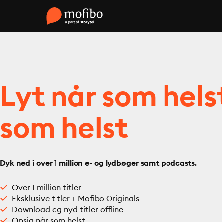
Lyt når som hels
som helst
Dyk ned i over 1 million e- og lydbøger samt podcasts.
Over 1 million titler
Eksklusive titler + Mofibo Originals
Download og nyd titler offline
Opsig når som helst