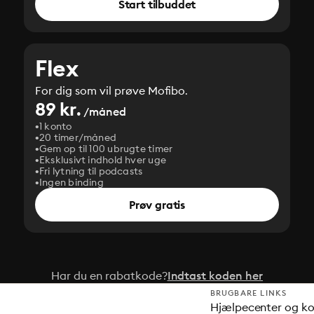
Start tilbuddet
Flex
For dig som vil prøve Mofibo.
89 kr.
/måned
1 konto
20 timer/måned
Gem op til 100 ubrugte timer
Eksklusivt indhold hver uge
Fri lytning til podcasts
Ingen binding
Prøv gratis
Har du en rabatkode?
Indtast koden her
BRUGBARE LINKS
Hjælpecenter og k