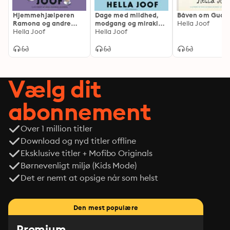
Hjemmehjælperen
Dage med mildhed,
Båven om Gud
Ramona og andre
modgang og mirakler:
Hella Joof
englelige væsener og
Hella Joof
En almanak
Hella Joof
væsentlige engle
Vælg dit
abonnement
Over 1 million titler
Download og nyd titler offline
Eksklusive titler + Mofibo Originals
Børnevenligt miljø (Kids Mode)
Det er nemt at opsige når som helst
Den mest populære
Premium