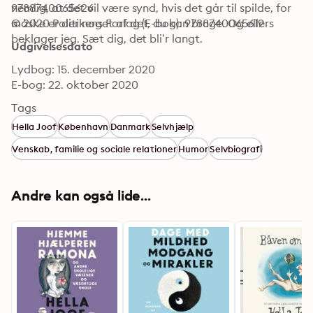
nemlig, at det vil være synd, hvis det går til spilde, for 
9788740065626
måske er der noget af det, du kan bruge. Og ellers 
© 2020 Politikens Forlag (E-bog): 9788740065619
beklager jeg. Sæt dig, det bli’r langt.
Udgivelsesdato
Lydbog: 15. december 2020
E-bog: 22. oktober 2020
Tags
Hella Joof
København
Danmark
Selvhjælp
Venskab, familie og sociale relationer
Humor
Selvbiografi
Andre kan også lide...