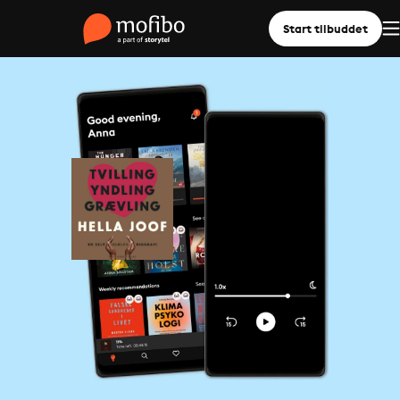
Start tilbuddet