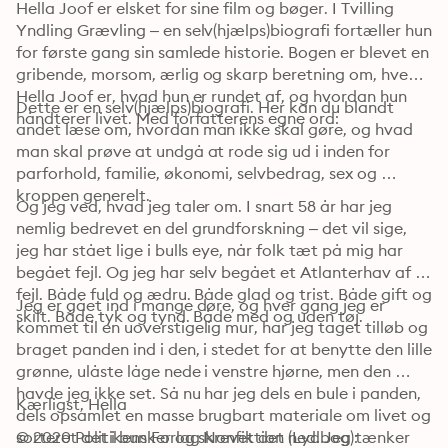
Hella Joof er elsket for sine film og bøger. I Tvilling 
Yndling Grævling – en selv(hjælps)biografi fortæller hun 
for første gang sin samlede historie. Bogen er blevet en 
gribende, morsom, ærlig og skarp beretning om, hvem 
Hella Joof er, hvad hun er rundet af, og hvordan hun 
Dette er en selv(hjælps)biografi. Her kan du blandt 
håndterer livet. Med forfatterens egne ord:
andet læse om, hvordan man ikke skal gøre, og hvad 
man skal prøve at undgå at rode sig ud i inden for 
parforhold, familie, økonomi, selvbedrag, sex og 
kroppen generelt.
Og jeg ved, hvad jeg taler om. I snart 58 år har jeg 
nemlig bedrevet en del grundforskning – det vil sige, 
jeg har stået lige i bulls eye, når folk tæt på mig har 
begået fejl. Og jeg har selv begået et Atlanterhav af 
fejl. Både fuld og ædru. Både glad og trist. Både gift og 
Jeg er gået ind i mange døre, og hver gang jeg er 
skilt. Både tyk og tynd. Både med og uden tøj.
kommet til en uoverstigelig mur, har jeg taget tilløb og 
braget panden ind i den, i stedet for at benytte den lille 
grønne, ulåste låge nede i venstre hjørne, men den 
havde jeg ikke set. Så nu har jeg dels en bule i panden, 
Kærligst, Hella
dels opsamlet en masse brugbart materiale om livet og 
sorteret det i bunker og skrevet det ned. Jeg tænker 
© 2020 Politikens Forlag Nonfiktion (Lydbog): 