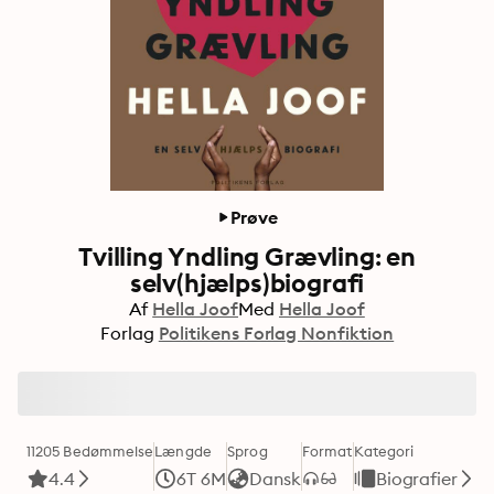
Prøve
Tvilling Yndling Grævling: en
selv(hjælps)biografi
Af
Hella Joof
Med
Hella Joof
Forlag
Politikens Forlag Nonfiktion
11205 Bedømmelse
Længde
Sprog
Format
Kategori
4.4
6T 6M
Dansk
Biografier