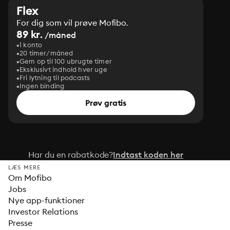
Flex
For dig som vil prøve Mofibo.
89 kr.
/måned
1 konto
20 timer/måned
Gem op til 100 ubrugte timer
Eksklusivt indhold hver uge
Fri lytning til podcasts
Ingen binding
Prøv gratis
Har du en rabatkode?
Indtast koden her
LÆS MERE
Om Mofibo
Jobs
Nye app-funktioner
Investor Relations
Presse