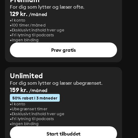
For dig som lytter og læser ofte.
129 kr.
/måned
1 konto
100 timer/måned
Eksklusivt indhold hver uge
Fri lytning til podcasts
Ingen binding
Prøv gratis
Unlimited
For dig som lytter og læser ubegrænset.
159 kr.
/måned
50% rabat i 3 måneder
1 konto
Ubegrænset timer
Eksklusivt indhold hver uge
Fri lytning til podcasts
Ingen binding
Start tilbuddet