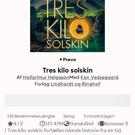
Prøve
Tres kilo solskin
Af
Hallgrímur Helgason
Med
Ken Vedsegaard
Forlag
Lindhardt og Ringhof
235 Bedømmelse
Længde
Sprog
Format
Kategori
4.1
13T 47M
Dansk
Romaner
I Tres kilo solskin fortælles Islands historie fra en tid, 