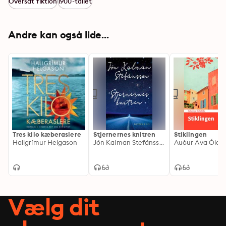
Oversat fiktion
1900-tallet
Andre kan også lide...
Tres kilo kæberaslere
Stjernernes knitren
Stiklingen
Hallgrímur Helgason
Jón Kalman Stefánsson
Auður Ava Ólafs
Vælg dit