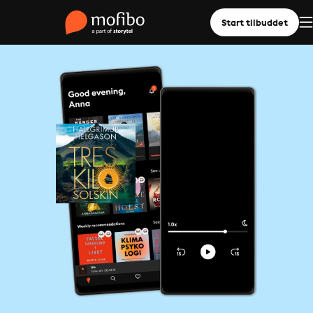
Start tilbuddet