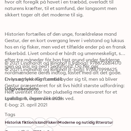
hvor alt foregik på havet i en træbåd, overladt til 
naturens kræfter, til et samfund, der langsomt men 
sikkert tager alt det moderne til sig. 
Historien fortælles af den unge, forældreløse mand 
Gestur, der en kort overgang lever i velstand og luksus 
hos en rig fisker, men ved et tilfælde ender på en fransk 
fiskerbåd. Livet ombord er hårdt og umenneskeligt, så 
efter tre måneder får han fast grund under fødderne 
© 2021 Lindhardt og Ringhof (Lydbog): 9788726814170
igen og slår sig ned i Segulfjord. Og her gør 
© 2021 Lindhardt og Ringhof (E-bog): 9788711998625
nordmændene deres indtog, lastet med alt det gode. 
En lys og lykkelig fremtid byder sig til, men så bliver 
Oversættere: Kim Lembek
Gestur præsenteret for sit livs hidtil største udfordring: 
Udgivelsesdato
Helt uventet står han pludselig med ansvaret for et 
spædbarn, ingen vil kendes ved.
Lydbog: 8. december 2021
E-bog: 21. april 2021
Tags
Historisk fiktion
Island
Fiskeri
Moderne og nutidig litteratur