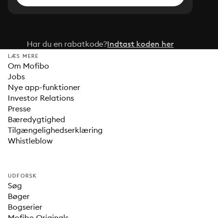
Har du en rabatkode?
Indtast koden her
LÆS MERE
Om Mofibo
Jobs
Nye app-funktioner
Investor Relations
Presse
Bæredygtighed
Tilgængelighedserklæring
Whistleblow
UDFORSK
Søg
Bøger
Bogserier
Mofibo Originals