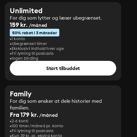
Unlimited
For dig som lytter og læser ubegrænset.
159 kr.
/måned
50% rabat i 3 måneder
1 konto
Ubegrænset timer
Eksklusivt indhold hver uge
Fri lytning til podcasts
Ingen binding
Start tilbuddet
Family
For dig som ønsker at dele historier med
familien.
Fra 179 kr.
/måned
2-6 konti
100 timer/måned pr. konto
Fri lytning til podcasts
Kun 39 kr. pr. ekstra konto